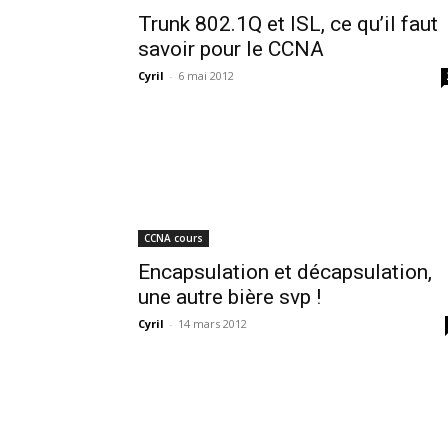
Trunk 802.1Q et ISL, ce qu’il faut
savoir pour le CCNA
Cyril
-
6 mai 2012
CCNA cours
Encapsulation et décapsulation,
une autre bière svp !
Cyril
-
14 mars 2012