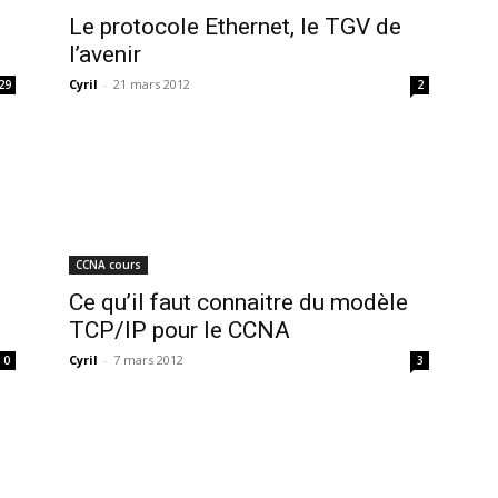
Le protocole Ethernet, le TGV de
l’avenir
Cyril
-
21 mars 2012
29
2
CCNA cours
Ce qu’il faut connaitre du modèle
TCP/IP pour le CCNA
Cyril
-
7 mars 2012
0
3