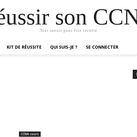
éussir son CC
Tout savoir pour être certifié
KIT DE RÉUSSITE
QUI SUIS-JE ?
SE CONNECTER
CCNA cours