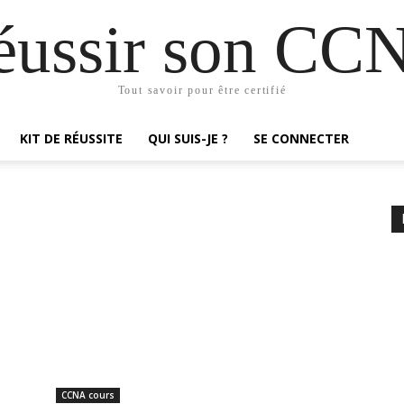
éussir son CC
Tout savoir pour être certifié
KIT DE RÉUSSITE
QUI SUIS-JE ?
SE CONNECTER
CCNA cours