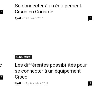
Se connecter à un équipement
Cisco en Console
0
Cyril
-
12 février 2016
6
CCNA cours
c
Les différentes possibilités pour
se connecter à un équipement
Cisco
6
Cyril
-
18 décembre 2013
4