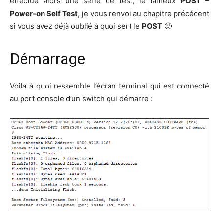
effec­tue alors une série de test, le fameux
POST –
Power-on Self Test
, je vous ren­voi au cha­pitre pré­cé­dent
si vous avez déjà oublié à quoi sert le
POST
🙂
Démarrage
Voi­la à quoi res­semble l’é­cran ter­mi­nal qui est connec­té
au port console d’un switch qui démarre :