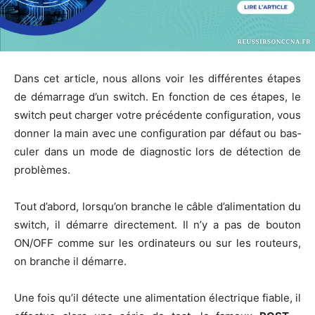
Dans cet article, nous allons voir les dif­fé­rentes étapes
de démar­rage d’un switch. En fonc­tion de ces étapes, le
switch peut char­ger votre pré­cé­dente confi­gu­ra­tion, vous
don­ner la main avec une confi­gu­ra­tion par défaut ou bas­
cu­ler dans un mode de diag­nos­tic lors de détec­tion de
problèmes.
Tout d’a­bord, lors­qu’on branche le câble d’a­li­men­ta­tion du
switch, il démarre direc­te­ment. Il n’y a pas de bou­ton
ON/OFF comme sur les ordi­na­teurs ou sur les rou­teurs,
on branche il démarre.
Une fois qu’il détecte une ali­men­ta­tion élec­trique fiable, il