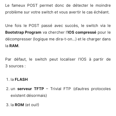
Le fameux POST per­met donc de détec­ter le moindre
pro­blème sur votre switch et vous aver­tir le cas échéant.
Une fois le POST pas­sé avec suc­cès, le switch via le
Boots­trap Pro­gram
va cher­cher l’
IOS com­pres­sé
pour le
décom­pres­ser (logique me dira-t-on…) et le char­ger dans
la
RAM
.
Par défaut, le switch peut loca­li­ser l’IOS à par­tir de
3 sources :
la
FLASH
un
ser­veur TFTP
– Tri­vial FTP (d’autres pro­to­coles
existent désormais)
la
ROM
(et oui!)