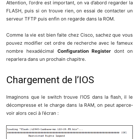
Atten­tion, l’ordre est impor­tant, on va d’a­bord regar­der la
FLASH, puis si on trouve rien, on essai de contac­ter un
ser­veur TFTP puis enfin on regarde dans la ROM.
Comme la vie est bien faite chez Cis­co, sachez que vous
pou­vez modi­fier cet ordre de recherche avec le fameux
nombre hexa­dé­ci­mal
Confi­gu­ra­tion Regis­ter
dont on
repar­le­ra dans un pro­chain chapitre.
Chargement de l’IOS
Ima­gi­nons que le switch trouve l’IOS dans la flash, il le
décom­presse et le charge dans la RAM, on peut aper­ce­
voir alors ceci à l’écran :