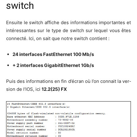
switch
Ensuite le switch affiche des infor­ma­tions impor­tantes et
inté­res­santes sur le type de switch sur lequel vous êtes
connec­té. Ici, on sait que notre switch contient :
24 inter­faces Fas­tE­ther­net 100 Mb/s
+ 2 inter­faces Giga­bi­tE­ther­net 1Gb/s
Puis des infor­ma­tions en fin d’é­cran où l’on connait la ver­
sion de l’IOS, ici
12.2(25) FX