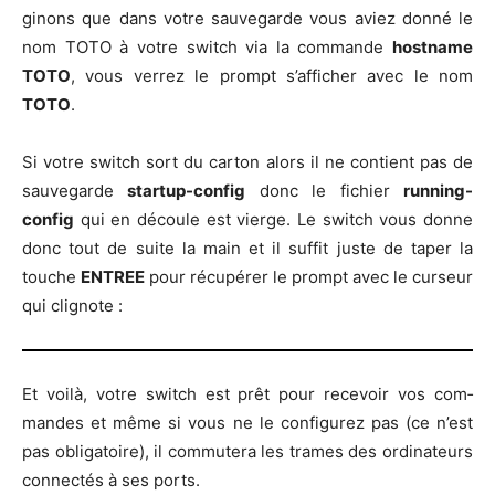
gi­nons que dans votre sau­ve­garde vous aviez don­né le
nom TOTO à votre switch via la com­mande
host­name
TOTO
, vous ver­rez le prompt s’af­fi­cher avec le nom
TOTO
.
Si votre switch sort du car­ton alors il ne contient pas de
sau­ve­garde
star­tup-config
donc le fichier
run­ning-
config
qui en découle est vierge. Le switch vous donne
donc tout de suite la main et il suf­fit juste de taper la
touche
ENTREE
pour récu­pé­rer le prompt avec le cur­seur
qui clignote :
Et voi­là, votre switch est prêt pour rece­voir vos com­
mandes et même si vous ne le confi­gu­rez pas (ce n’est
pas obli­ga­toire), il com­mu­te­ra les trames des ordi­na­teurs
connec­tés à ses ports.