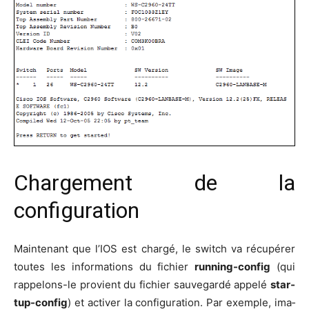
Chargement de la
configuration
Main­te­nant que l’IOS est char­gé, le switch va récu­pé­rer
toutes les infor­ma­tions du fichier
run­ning-config
(qui
rap­pe­lons-le pro­vient du fichier sau­ve­gar­dé appe­lé
star­
tup-config
) et acti­ver la confi­gu­ra­tion. Par exemple, ima­