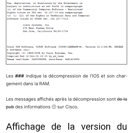
Les
###
indique la décom­pres­sion de l’IOS et son char­
ge­ment dans la RAM.
Les mes­sages affi­chés après la décom­pres­sion sont
de la
pub
des infor­ma­tions 🙂 sur Cisco.
Affichage de la version du