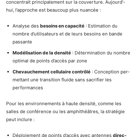
concen­trait prin­ci­pa­le­ment sur la cou­ver­ture. Aujourd’­
hui, l’ap­proche est beau­coup plus nuancée :
Ana­lyse des
besoins en capa­ci­té
: Esti­ma­tion du
nombre d’u­ti­li­sa­teurs et de leurs besoins en bande
passante
Modé­li­sa­tion de la den­si­té
: Déter­mi­na­tion du nombre
opti­mal de points d’ac­cès par zone
Che­vau­che­ment cel­lu­laire contrô­lé
: Concep­tion per­
met­tant une tran­si­tion fluide sans sacri­fier les
performances
Pour les envi­ron­ne­ments à haute den­si­té, comme les
salles de confé­rence ou les amphi­théâtres, la stra­té­gie
peut inclure :
Déploie­ment de points d’ac­cès avec antennes
direc­