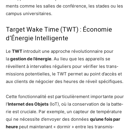
ments comme les salles de confé­rence, les stades ou les
cam­pus universitaires.
Target Wake Time (TWT) : Économie
d’Énergie Intelligente
Le
TWT
intro­duit une approche révo­lu­tion­naire pour
la
ges­tion de l’éner­gie
. Au lieu que les appa­reils se
réveillent à inter­valles régu­liers pour véri­fier les trans­
mis­sions poten­tielles, le TWT per­met au point d’ac­cès et
aux clients de négo­cier des heures de réveil spécifiques.
Cette fonc­tion­na­li­té est par­ti­cu­liè­re­ment impor­tante pour
l’
Inter­net des Objets
(IoT), où la conser­va­tion de la bat­te­
rie est cru­ciale. Par exemple, un cap­teur de tem­pé­ra­ture
qui ne néces­site d’en­voyer des don­nées
qu’une fois par
heure
peut main­te­nant « dor­mir » entre les trans­mis­