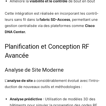
Amé­liore la
visi­bi­lit
é et le contrôle
de bout en bout
Cette inté­gra­tion est réa­li­sée en incor­po­rant les contrô­
leurs sans fil dans la
fabric SD-Access
, per­met­tant une
ges­tion cen­tra­li­sée via des pla­te­formes comme
Cis­co
DNA Center.
Planification et Conception RF
Avancée
Analyse de Site Moderne
L’
ana­lyse de site
a consi­dé­ra­ble­ment évo­lué avec l’in­tro­
duc­tion de nou­veaux outils et méthodologies :
Ana­lyse pré­dic­tive
: Uti­li­sa­tion de modèles 3D des
bâti­ments pour simu­ler la pro­pa­ga­tion des ondes RF