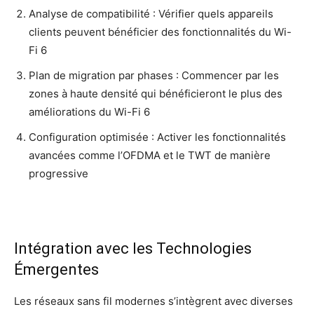
Ana­lyse de com­pa­ti­bi­li­té : Véri­fier quels appa­reils
clients peuvent béné­fi­cier des fonc­tion­na­li­tés du Wi-
Fi 6
Plan de migra­tion par phases : Com­men­cer par les
zones à haute den­si­té qui béné­fi­cie­ront le plus des
amé­lio­ra­tions du Wi-Fi 6
Confi­gu­ra­tion opti­mi­sée : Acti­ver les fonc­tion­na­li­tés
avan­cées comme l’OFD­MA et le TWT de manière
progressive
Intégration avec les Technologies
Émergentes
Les réseaux sans fil modernes s’in­tègrent avec diverses