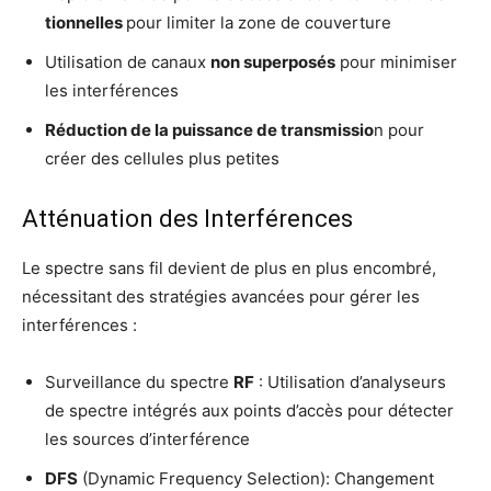
tion­nelles
pour limi­ter la zone de couverture
Uti­li­sa­tion de canaux
non super­po­sés
pour mini­mi­ser
les interférences
Réduc­tion de la puis­sance de trans­mis­sio
n pour
créer des cel­lules plus petites
Atténuation des Interférences
Le spectre sans fil devient de plus en plus encom­bré,
néces­si­tant des stra­té­gies avan­cées pour gérer les
interférences :
Sur­veillance du spectre
RF
: Uti­li­sa­tion d’a­na­ly­seurs
de spectre inté­grés aux points d’ac­cès pour détec­ter
les sources d’interférence
DF​S
(Dyna­mic Fre­quen­cy Selec­tion): Chan­ge­ment