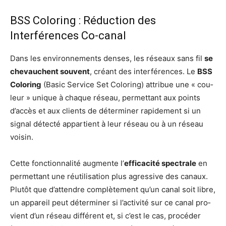
BSS Coloring : Réduction des
Interférences Co-canal
Dans les envi­ron­ne­ments denses, les réseaux sans fil
se
che­vauchent sou­vent
, créant des inter­fé­rences. Le
BSS
Colo­ring
(Basic Ser­vice Set Colo­ring) attri­bue une « cou­
leur » unique à chaque réseau, per­met­tant aux points
d’ac­cès et aux clients de déter­mi­ner rapi­de­ment si un
signal détec­té appar­tient à leur réseau ou à un réseau
voisin.
Cette fonc­tion­na­li­té aug­mente l’
effi­ca­ci­té spec­trale
en
per­met­tant une réuti­li­sa­tion plus agres­sive des canaux.
Plu­tôt que d’at­tendre com­plè­te­ment qu’un canal soit libre,
un appa­reil peut déter­mi­ner si l’ac­ti­vi­té sur ce canal pro­
vient d’un réseau dif­fé­rent et, si c’est le cas, pro­cé­der