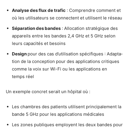
Ana­lyse des flux de tra­fic
: Com­prendre com­ment et
où les uti­li­sa­teurs se connectent et uti­lisent le réseau
Sépa­ra­tion des bandes
: Allo­ca­tion stra­té­gique des
appa­reils entre les bandes 2,4 GHz et 5 GHz selon
leurs capa­ci­tés et besoins
Desi­gn
pour des cas d’u­ti­li­sa­tion spé­ci­fiques : Adap­ta­
tion de la concep­tion pour des appli­ca­tions cri­tiques
comme la voix sur Wi-Fi ou les appli­ca­tions en
temps réel
Un exemple concret serait un hôpi­tal où :
Les chambres des patients uti­lisent prin­ci­pa­le­ment la
bande 5 GHz pour les appli­ca­tions médicales
Les zones publiques employent les deux bandes pour