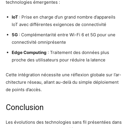
tech­no­lo­gies émergentes :
IoT
: Prise en charge d’un grand nombre d’ap­pa­reils
IoT avec dif­fé­rentes exi­gences de connectivité
5G
: Com­plé­men­ta­ri­té entre Wi-Fi 6 et 5G pour une
connec­ti­vi­té omniprésente
Edge Com­pu­ting
: Trai­te­ment des don­nées plus
proche des uti­li­sa­teurs pour réduire la latence
Cette inté­gra­tion néces­site une réflexion glo­bale sur l’ar­
chi­tec­ture réseau, allant au-delà du simple déploie­ment
de points d’accès.
Conclusion
Les évo­lu­tions des tech­no­lo­gies sans fil pré­sen­tées dans