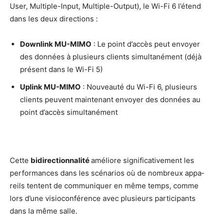
User, Mul­tiple-Input, Mul­tiple-Out­put), le Wi-Fi 6 l’é­tend
dans les deux directions :
Down­link MU-MIMO
: Le point d’ac­cès peut envoyer
des don­nées à plu­sieurs clients simul­ta­né­ment (déjà
pré­sent dans le Wi-Fi 5)
Uplink MU-MIMO
: Nou­veau­té du Wi-Fi 6, plu­sieurs
clients peuvent main­te­nant envoyer des don­nées au
point d’ac­cès simultanément
Cette
bidi­rec­tion­na­li­té
amé­liore signi­fi­ca­ti­ve­ment les
per­for­mances dans les scé­na­rios où de nom­breux appa­
reils tentent de com­mu­ni­quer en même temps, comme
lors d’une visio­con­fé­rence avec plu­sieurs par­ti­ci­pants
dans la même salle.