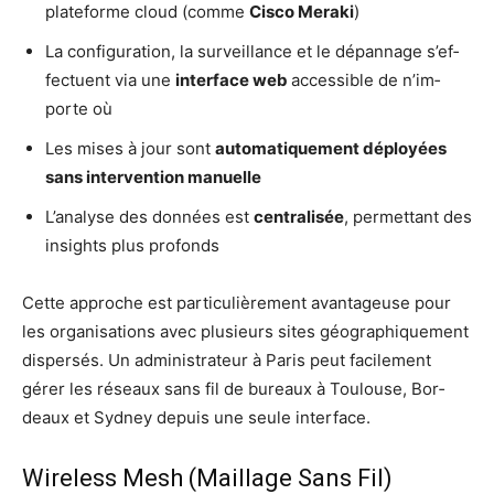
pla­te­forme cloud (comme
Cis­co Mera­ki
)
La confi­gu­ra­tion, la sur­veillance et le dépan­nage s’ef­
fec­tuent via une
inter­face web
acces­sible de n’im­
porte où
Les mises à jour sont
auto­ma­ti­que­ment déployées
sans inter­ven­tion manuelle
L’a­na­lyse des don­nées est
cen­tra­li­sée
, per­met­tant des
insights plus profonds
Cette approche est par­ti­cu­liè­re­ment avan­ta­geuse pour
les orga­ni­sa­tions avec plu­sieurs sites géo­gra­phi­que­ment
dis­per­sés. Un admi­nis­tra­teur à Paris peut faci­le­ment
gérer les réseaux sans fil de bureaux à Tou­louse, Bor­
deaux et Syd­ney depuis une seule interface.
Wireless Mesh (Maillage Sans Fil)