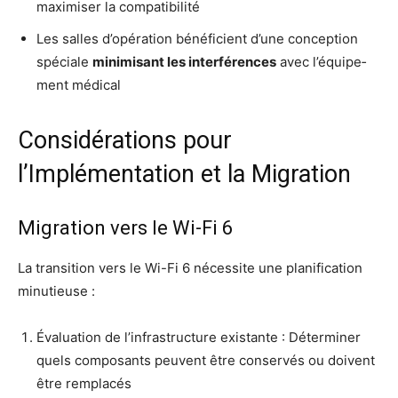
maxi­mi­ser la compatibilité
Les salles d’o­pé­ra­tion béné­fi­cient d’une concep­tion
spé­ciale
mini­mi­sant les inter­fé­rences
avec l’é­qui­pe­
ment médical
Considérations pour
l’Implémentation et la Migration
Migration vers le Wi-Fi 6
La tran­si­tion vers le Wi-Fi 6 néces­site une pla­ni­fi­ca­tion
minutieuse :
Éva­lua­tion de l’in­fra­struc­ture exis­tante : Déter­mi­ner
quels com­po­sants peuvent être conser­vés ou doivent
être remplacés