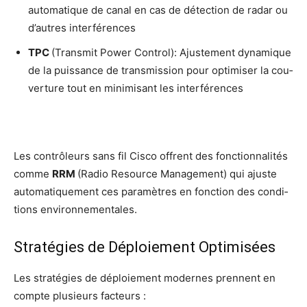
auto­ma­tique de canal en cas de détec­tion de radar ou
d’autres interférences
TPC
(Trans­mit Power Control): Ajus­te­ment dyna­mique
de la puis­sance de trans­mis­sion pour opti­mi­ser la cou­
ver­ture tout en mini­mi­sant les interférences
Les contrô­leurs sans fil Cis­co offrent des fonc­tion­na­li­tés
comme
RRM
(Radio Resource Mana­ge­ment) qui ajuste
auto­ma­ti­que­ment ces para­mètres en fonc­tion des condi­
tions environnementales.
Stratégies de Déploiement Optimisées
Les stra­té­gies de déploie­ment modernes prennent en
compte plu­sieurs facteurs :