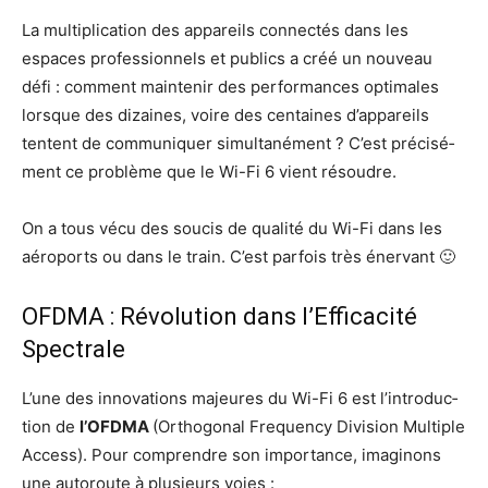
La mul­ti­pli­ca­tion des appa­reils connec­tés dans les
espaces pro­fes­sion­nels et publics a créé un nou­veau
défi : com­ment main­te­nir des per­for­mances opti­males
lorsque des dizaines, voire des cen­taines d’ap­pa­reils
tentent de com­mu­ni­quer simul­ta­né­ment ? C’est pré­ci­sé­
ment ce pro­blème que le Wi-Fi 6 vient résoudre.
On a tous vécu des sou­cis de qua­li­té du Wi-Fi dans les
aéro­ports ou dans le train. C’est par­fois très énervant 🙂
OFDMA : Révolution dans l’Efficacité
Spectrale
L’une des inno­va­tions majeures du Wi-Fi 6 est l’in­tro­duc­
tion de
l’OFD­MA
(Ortho­go­nal Fre­quen­cy Divi­sion Mul­tiple
Access). Pour com­prendre son impor­tance, ima­gi­nons
une auto­route à plu­sieurs voies :