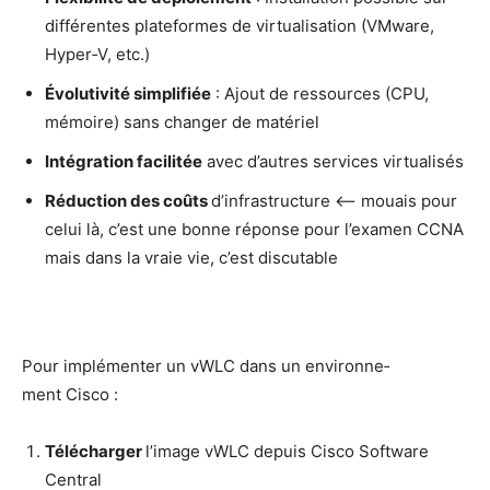
dif­fé­rentes pla­te­formes de vir­tua­li­sa­tion (VMware,
Hyper‑V, etc.)
Évo­lu­ti­vi­té sim­pli­fiée
: Ajout de res­sources (CPU,
mémoire) sans chan­ger de matériel
Inté­gra­tion faci­li­tée
avec d’autres ser­vices virtualisés
Réduc­tion des coûts
d’in­fra­struc­ture <– mouais pour
celui là, c’est une bonne réponse pour l’exa­men CCNA
mais dans la vraie vie, c’est discutable
Pour implé­men­ter un vWLC dans un envi­ron­ne­
ment Cisco :
Télé­char­ger
l’i­mage vWLC depuis Cis­co Soft­ware
Central