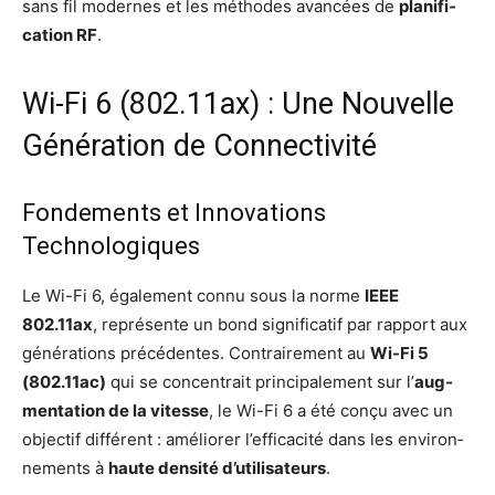
sans fil modernes et les méthodes avan­cées de
pla­ni­fi­
ca­tion RF
.
Wi-Fi 6 (802.11ax) : Une Nouvelle
Génération de Connectivité
Fondements et Innovations
Technologiques
Le Wi-Fi 6, éga­le­ment connu sous la norme
IEEE
802.11ax
, repré­sente un bond signi­fi­ca­tif par rap­port aux
géné­ra­tions pré­cé­dentes. Contrai­re­ment au
Wi-Fi 5
(802.11ac)
qui se concen­trait prin­ci­pa­le­ment sur l’
aug­
men­ta­tion de la vitesse
, le Wi-Fi 6 a été conçu avec un
objec­tif dif­fé­rent : amé­lio­rer l’ef­fi­ca­ci­té dans les envi­ron­
ne­ments à
haute den­si­té d’u­ti­li­sa­teurs
.