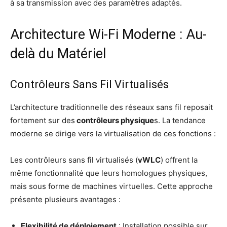
à sa trans­mis­sion avec des para­mètres adaptés.
Architecture Wi-Fi Moderne : Au-
delà du Matériel
Contrôleurs Sans Fil Virtualisés
L’ar­chi­tec­ture tra­di­tion­nelle des réseaux sans fil repo­sait
for­te­ment sur des
contrô­leurs phy­sique
s. La ten­dance
moderne se dirige vers la vir­tua­li­sa­tion de ces fonctions :
Les contrô­leurs sans fil vir­tua­li­sés (
vWLC
) offrent la
même fonc­tion­na­li­té que leurs homo­logues phy­siques,
mais sous forme de machines vir­tuelles. Cette approche
pré­sente plu­sieurs avantages :
Flexi­bi­li­té de déploie­ment
: Ins­tal­la­tion pos­sible sur