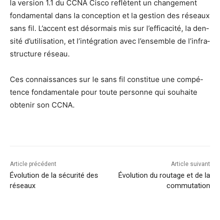
la ver­sion 1.1 du CCNA Cis­co reflètent un chan­ge­ment
fon­da­men­tal dans la concep­tion et la ges­tion des réseaux
sans fil. L’ac­cent est désor­mais mis sur l’ef­fi­ca­ci­té, la den­
si­té d’u­ti­li­sa­tion, et l’in­té­gra­tion avec l’en­semble de l’in­fra­
struc­ture réseau.
Ces connais­sances sur le sans fil consti­tue une com­pé­
tence fon­da­men­tale pour toute per­sonne qui sou­haite
obte­nir son CCNA.
Article précédent
Article suivant
Évolution de la sécurité des
Évolution du routage et de la
réseaux
commutation