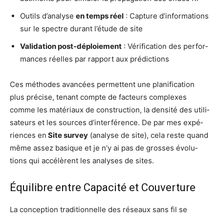
Outils d’a­na­lyse
en temps réel
: Cap­ture d’in­for­ma­tions
sur le spectre durant l’é­tude de site
Vali­da­tion post-déploie­ment
: Véri­fi­ca­tion des per­for­
mances réelles par rap­port aux prédictions
Ces méthodes avan­cées per­mettent une pla­ni­fi­ca­tion
plus pré­cise, tenant compte de fac­teurs com­plexes
comme les maté­riaux de construc­tion, la den­si­té des uti­li­
sa­teurs et les sources d’in­ter­fé­rence. De par mes expé­
riences en
Site sur­vey
(ana­lyse de site), cela reste quand
même assez basique et je n’y ai pas de grosses évo­lu­
tions qui accé­lèrent les ana­lyses de sites.
Équilibre entre Capacité et Couverture
La concep­tion tra­di­tion­nelle des réseaux sans fil se