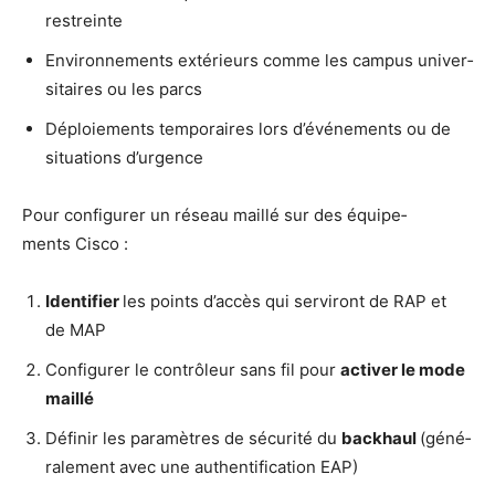
restreinte
Envi­ron­ne­ments exté­rieurs comme les cam­pus uni­ver­
si­taires ou les parcs
Déploie­ments tem­po­raires lors d’é­vé­ne­ments ou de
situa­tions d’urgence
Pour confi­gu­rer un réseau maillé sur des équi­pe­
ments Cisco :
Iden­ti­fier
les points d’ac­cès qui ser­vi­ront de RAP et
de MAP
Confi­gu­rer le contrô­leur sans fil pour
acti­ver le mode
maillé
Défi­nir les para­mètres de sécu­ri­té du
back­haul
(géné­
ra­le­ment avec une authen­ti­fi­ca­tion EAP)