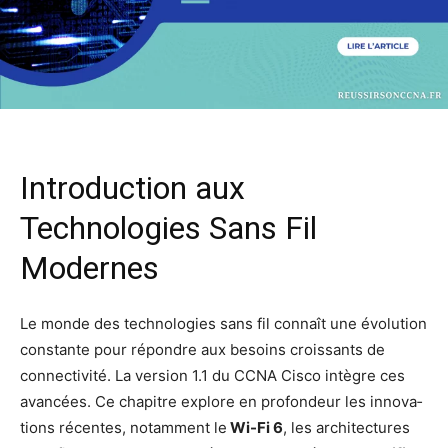
Introduction aux
Technologies Sans Fil
Modernes
Le monde des tech­no­lo­gies sans fil connaît une évo­lu­tion
constante pour répondre aux besoins crois­sants de
connec­ti­vi­té. La ver­sion 1.1 du CCNA Cis­co intègre ces
avan­cées. Ce cha­pitre explore en pro­fon­deur les inno­va­
tions récentes, notam­ment le
Wi-Fi 6
, les archi­tec­tures