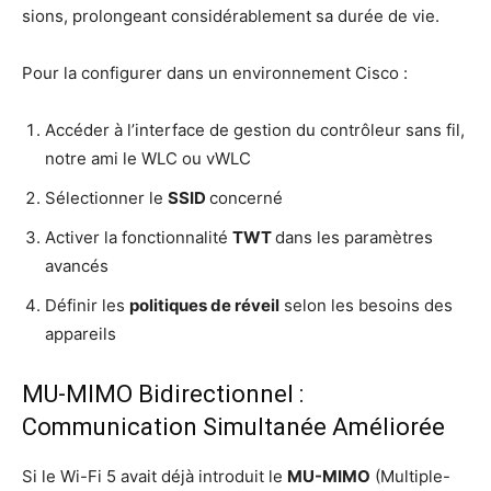
sions, pro­lon­geant consi­dé­ra­ble­ment sa durée de vie.
Pour la confi­gu­rer dans un envi­ron­ne­ment Cisco :
Accé­der à l’in­ter­face de ges­tion du contrô­leur sans fil,
notre ami le WLC ou vWLC
Sélec­tion­ner le
SSID
concer­né
Acti­ver la fonc­tion­na­li­té
TWT
dans les para­mètres
avancés
Défi­nir les
poli­tiques de réveil
selon les besoins des
appareils
MU-MIMO Bidirectionnel :
Communication Simultanée Améliorée
Si le Wi-Fi 5 avait déjà intro­duit le
MU-MIMO
(Mul­tiple-