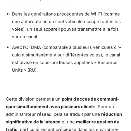
Dans les géné­ra­tions pré­cé­dentes de Wi-Fi (comme
une auto­route où un seul véhi­cule occupe toutes les
voies), un seul appa­reil pou­vait trans­mettre à la fois
sur un canal.
Avec l’OFD­MA (com­pa­rable à plu­sieurs véhi­cules cir­
cu­lant simul­ta­né­ment sur dif­fé­rentes voies), le canal
est divi­sé en sous-por­teuses appe­lées « Resource
Units » (RU).
Cette divi­sion per­met à un
point d’ac­cès de com­mu­ni­
quer simul­ta­né­ment avec plu­sieurs client
s. Pour un
admi­nis­tra­teur réseau, cela se tra­duit par une
réduc­tion
signi­fi­ca­tive de la latence
et une
meilleure ges­tion du
tra­fic
, par­ti­cu­liè­re­ment pré­cieuse dans les envi­ron­ne­