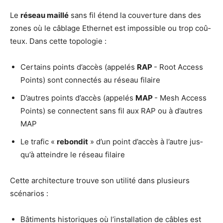
Le
réseau maillé
sans fil étend la cou­ver­ture dans des
zones où le câblage Ether­net est impos­sible ou trop coû­
teux. Dans cette topologie :
Cer­tains points d’ac­cès (appe­lés
RAP
- Root Access
Points) sont connec­tés au réseau filaire
D’autres points d’ac­cès (appe­lés
MAP
- Mesh Access
Points) se connectent sans fil aux RAP ou à d’autres
MAP
Le tra­fic «
rebon­dit
» d’un point d’ac­cès à l’autre jus­
qu’à atteindre le réseau filaire
Cette archi­tec­ture trouve son uti­li­té dans plu­sieurs
scénarios :
Bâti­ments his­to­riques où l’ins­tal­la­tion de câbles est