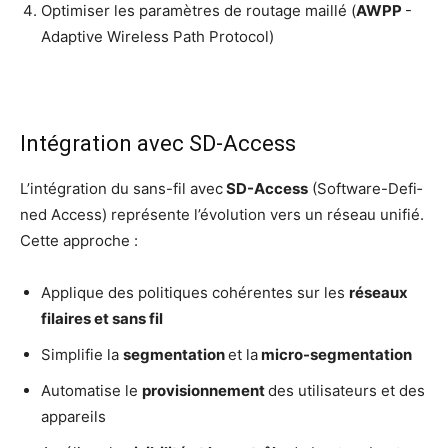
Opti­mi­ser les para­mètres de rou­tage maillé (
AWPP
-
Adap­tive Wire­less Path Protocol)
Intégration avec SD-Access
L’in­té­gra­tion du sans-fil avec
SD-Access
(Soft­ware-Defi­
ned Access) repré­sente l’é­vo­lu­tion vers un réseau uni­fié.
Cette approche :
Applique des poli­tiques cohé­rentes sur les
réseaux
filaires et sans fil
Sim­pli­fie la
seg­men­ta­tion
et la
micro-segmentation
Auto­ma­tise le
pro­vi­sion­ne­ment
des uti­li­sa­teurs et des
appareils