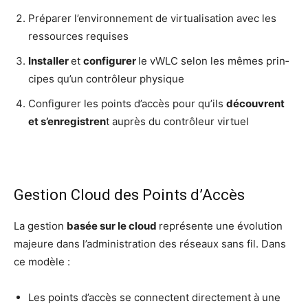
Pré­pa­rer l’en­vi­ron­ne­ment de vir­tua­li­sa­tion avec les
res­sources requises
Ins­tal­ler
et
confi­gu­rer
le vWLC selon les mêmes prin­
cipes qu’un contrô­leur physique
Confi­gu­rer les points d’ac­cès pour qu’ils
découvrent
et s’en­re­gis­tren
t auprès du contrô­leur virtuel
Gestion Cloud des Points d’Accès
La ges­tion
basée sur le cloud
repré­sente une évo­lu­tion
majeure dans l’ad­mi­nis­tra­tion des réseaux sans fil. Dans
ce modèle :
Les points d’ac­cès se connectent direc­te­ment à une