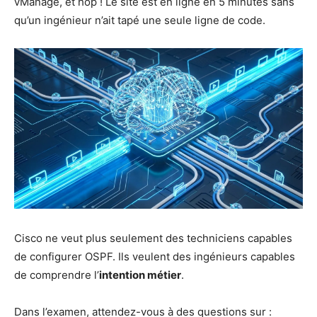
vMa­nage, et hop ! Le site est en ligne en 5 minutes sans
qu’un ingé­nieur n’ait tapé une seule ligne de code.
Cis­co ne veut plus seule­ment des tech­ni­ciens capables
de confi­gu­rer OSPF. Ils veulent des ingé­nieurs capables
de com­prendre l’
inten­tion métier
.
Dans l’exa­men, atten­dez-vous à des ques­tions sur :