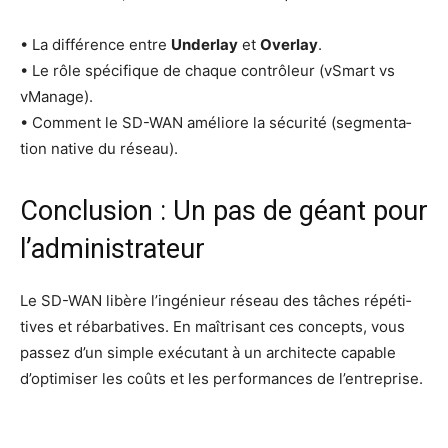
• La dif­fé­rence entre
Under­lay
et
Over­lay
.
• Le rôle spé­ci­fique de chaque contrô­leur (vSmart vs
vMa­nage).
• Com­ment le SD-WAN amé­liore la sécu­ri­té (seg­men­ta­
tion native du réseau).
Conclusion : Un pas de géant pour
l’administrateur
Le SD-WAN libère l’in­gé­nieur réseau des tâches répé­ti­
tives et rébar­ba­tives. En maî­tri­sant ces concepts, vous
pas­sez d’un simple exé­cu­tant à un archi­tecte capable
d’op­ti­mi­ser les coûts et les per­for­mances de l’entreprise.