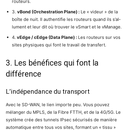
routeurs.
3.
vBond (Orches­tra­tion Plane) :
Le « videur » de la
boîte de nuit. Il authen­ti­fie les rou­teurs quand ils s’al­
lument et leur dit où trou­ver le vSmart et le vManage.
4.
vEdge / cEdge (Data Plane) :
Les rou­teurs sur vos
sites phy­siques qui font le tra­vail de transfert.
3. Les bénéfices qui font la
différence
L’indépendance du transport
Avec le SD-WAN, le lien importe peu. Vous pou­vez
mélan­ger du MPLS, de la Fibre FTTH, et de la 4G/5G. Le
sys­tème crée des tun­nels IPsec sécu­ri­sés de manière
auto­ma­tique entre tous vos sites, for­mant un « tis­su »