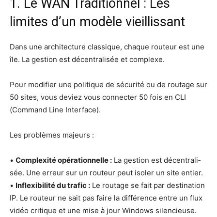
1. Le WAN Traditionnel : Les
limites d’un modèle vieillissant
Dans une archi­tec­ture clas­sique, chaque rou­teur est une
île. La ges­tion est décen­tra­li­sée et complexe.
Pour modi­fier une poli­tique de sécu­ri­té ou de rou­tage sur
50 sites, vous deviez vous connec­ter 50 fois en CLI
(Com­mand Line Inter­face).
Les pro­blèmes majeurs :
•
Com­plexi­té opé­ra­tion­nelle :
La ges­tion est décen­tra­li­
sée. Une erreur sur un rou­teur peut iso­ler un site entier.
•
Inflexi­bi­li­té du tra­fic :
Le rou­tage se fait par des­ti­na­tion
IP. Le rou­teur ne sait pas faire la dif­fé­rence entre un flux
vidéo cri­tique et une mise à jour Win­dows silen­cieuse.