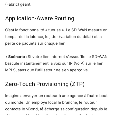
(Fabric) géant.
Application-Aware Routing
C’est la fonc­tion­na­li­té « tueuse ». Le SD-WAN mesure en
temps réel la latence, le jit­ter (varia­tion du délai) et la
perte de paquets sur chaque lien.
•
Scé­na­rio :
Si votre lien Inter­net s’es­souffle, le SD-WAN
bas­cule ins­tan­ta­né­ment la voix sur IP (VoIP) sur le lien
MPLS, sans que l’u­ti­li­sa­teur ne s’en aperçoive.
Zero-Touch Provisioning (ZTP)
Ima­gi­nez envoyer un rou­teur à une agence à l’autre bout
du monde. Un employé local le branche, le rou­teur
contacte le vBond, télé­charge sa confi­gu­ra­tion depuis le