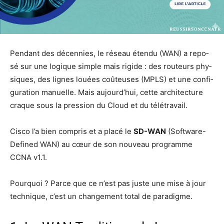
Pen­dant des décen­nies, le réseau éten­du (WAN) a repo­
sé sur une logique simple mais rigide : des rou­teurs phy­
siques, des lignes louées coû­teuses (MPLS) et une confi­
gu­ra­tion manuelle. Mais aujourd’­hui, cette archi­tec­ture
craque sous la pres­sion du Cloud et du télétravail.
Cis­co l’a bien com­pris et a pla­cé le
SD-WAN
(Soft­ware-
Defi­ned WAN) au cœur de son nou­veau pro­gramme
CCNA v1.1.
Pour­quoi ? Parce que ce n’est pas juste une mise à jour
tech­nique, c’est un chan­ge­ment total de paradigme.