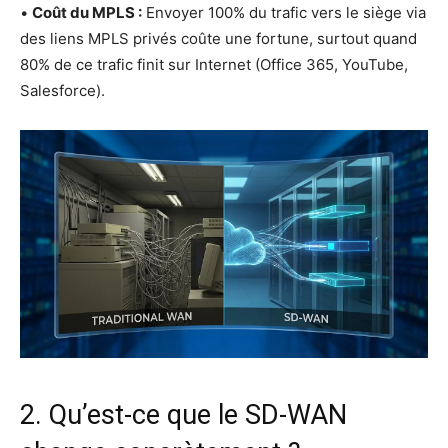
•
Coût du MPLS :
Envoyer 100% du tra­fic vers le siège via
des liens MPLS pri­vés coûte une for­tune, sur­tout quand
80% de ce tra­fic finit sur Inter­net (Office 365, You­Tube,
Salesforce).
2. Qu’est-ce que le SD-WAN