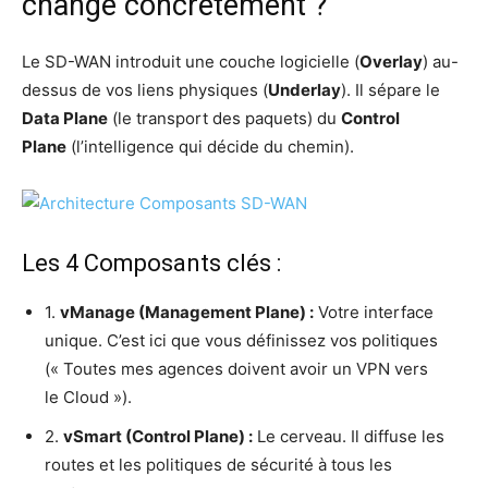
change concrètement ?
Le SD-WAN intro­duit une couche logi­cielle (
Over­lay
) au-
des­sus de vos liens phy­siques (
Under­lay
). Il sépare le
Data Plane
(le trans­port des paquets) du
Control
Plane
(l’in­tel­li­gence qui décide du chemin).
Les 4 Composants clés :
1.
vMa­nage (Mana­ge­ment Plane) :
Votre inter­face
unique. C’est ici que vous défi­nis­sez vos poli­tiques
(« Toutes mes agences doivent avoir un VPN vers
le Cloud »).
2.
vSmart (Control Plane) :
Le cer­veau. Il dif­fuse les
routes et les poli­tiques de sécu­ri­té à tous les