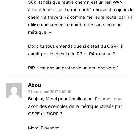
56k, tan­dis que l’autre che­min est un lien WAN
à grande vitesse. Le rou­teur R1 choi­si­rait tou­jours le
che­min à tra­vers R2 comme meilleure route, car RIP
uti­lise uni­que­ment le nombre de sauts comme
métrique. »
Donc tu sous entends que si c’e­tait du OSPF, il
aurait pris le che­min du R3 et R4 c’est ca ?
RIP n’est pas un pro­to­cole un peu obsolete ?
Abou
21 novembre 2017 à 10h19
Bon­jour, Mer­ci pour l’ex­pli­ca­tion. Pou­vons nous
avoir des exemples de la métrique uti­li­sée par
OSPF et EIGRP ?
Mer­ci D’avance.