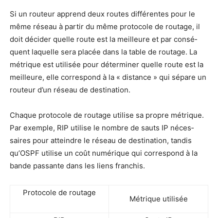
Si un rou­teur apprend deux routes dif­fé­rentes pour le
même réseau à par­tir du même pro­to­cole de rou­tage, il
doit déci­der quelle route est la meilleure et par consé­
quent laquelle sera pla­cée dans la table de rou­tage. La
métrique est uti­li­sée pour déter­mi­ner quelle route est la
meilleure, elle cor­res­pond à la « dis­tance » qui sépare un
rou­teur d’un réseau de destination.
Chaque pro­to­cole de rou­tage uti­lise sa propre métrique.
Par exemple, RIP uti­lise le nombre de sauts IP néces­
saires pour atteindre le réseau de des­ti­na­tion, tan­dis
qu’OSPF uti­lise un coût numé­rique qui cor­res­pond à la
bande pas­sante dans les liens franchis.
Pro­to­cole de routage
Métrique uti­li­sée