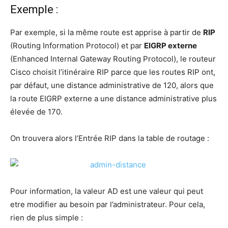
Exemple :
Par exemple, si la même route est apprise à par­tir de
RIP
(Rou­ting Infor­ma­tion Pro­to­col) et par
EIGRP externe
(Enhan­ced Inter­nal Gate­way Rou­ting Pro­to­col), le rou­teur
Cis­co choi­sit l’i­ti­né­raire RIP parce que les routes RIP ont,
par défaut, une dis­tance admi­nis­tra­tive de 120, alors que
la route EIGRP externe a une dis­tance admi­nis­tra­tive plus
éle­vée de 170.
On trou­ve­ra alors l’Entrée RIP dans la table de routage :
Pour infor­ma­tion, la valeur AD est une valeur qui peut
etre modi­fier au besoin par l’ad­mi­nis­tra­teur. Pour cela,
rien de plus simple :