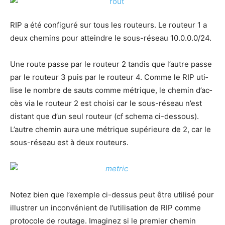
RIP a été confi­gu­ré sur tous les rou­teurs. Le rou­teur 1 a
deux che­mins pour atteindre le sous-réseau 10.0.0.0/24.
Une route passe par le rou­teur 2 tan­dis que l’autre passe
par le rou­teur 3 puis par le rou­teur 4. Comme le RIP uti­
lise le nombre de sauts comme métrique, le che­min d’ac­
cès via le rou­teur 2 est choi­si car le sous-réseau n’est
dis­tant que d’un seul rou­teur (cf sche­ma ci-des­sous).
L’autre che­min aura une métrique supé­rieure de 2, car le
sous-réseau est à deux routeurs.
Notez bien que l’exemple ci-des­sus peut être uti­li­sé pour
illus­trer un incon­vé­nient de l’u­ti­li­sa­tion de RIP comme
pro­to­cole de rou­tage. Ima­gi­nez si le pre­mier che­min