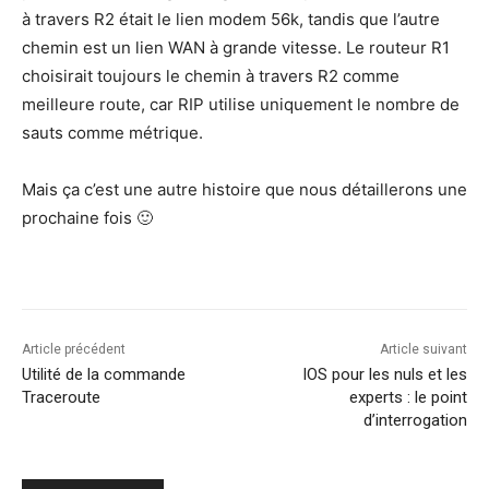
à tra­vers R2 était le lien modem 56k, tan­dis que l’autre
che­min est un lien WAN à grande vitesse. Le rou­teur R1
choi­si­rait tou­jours le che­min à tra­vers R2 comme
meilleure route, car RIP uti­lise uni­que­ment le nombre de
sauts comme métrique.
Mais ça c’est une autre his­toire que nous détaille­rons une
pro­chaine fois 🙂
Article précédent
Article suivant
Utilité de la commande
IOS pour les nuls et les
Traceroute
experts : le point
d’interrogation