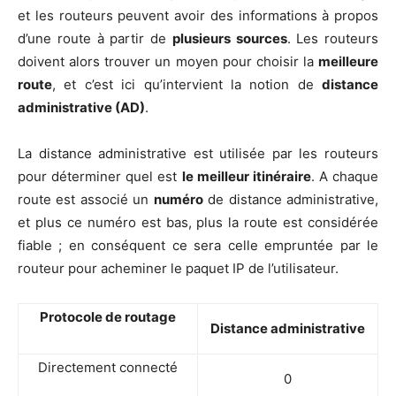
et les rou­teurs peuvent avoir des infor­ma­tions à pro­pos
d’une route à par­tir de
plu­sieurs sources
. Les rou­teurs
doivent alors trou­ver un moyen pour choi­sir la
meilleure
route
, et c’est ici qu’intervient la notion de
dis­tance
admi­nis­tra­tive (AD)
.
La dis­tance admi­nis­tra­tive est uti­li­sée par les rou­teurs
pour déter­mi­ner quel est
le meilleur iti­né­raire
. A chaque
route est asso­cié un
numé­ro
de dis­tance admi­nis­tra­tive,
et plus ce numé­ro est bas, plus la route est consi­dé­rée
fiable ; en consé­quent ce sera celle emprun­tée par le
rou­teur pour ache­mi­ner le paquet IP de l’utilisateur.
Pro­to­cole de routage
Dis­tance administrative
Direc­te­ment connecté
0