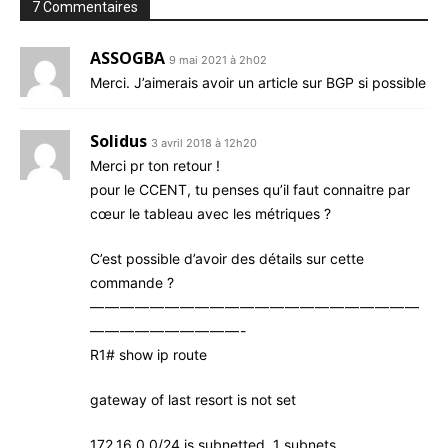
7 Commentaires
ASSOGBA
9 mai 2021 à 2h02
Mer­ci. J’ai­me­rais avoir un article sur BGP si possible
Solidus
3 avril 2018 à 12h20
Mer­ci pr ton retour !
pour le CCENT, tu penses qu’il faut connaitre par
cœur le tableau avec les métriques ?
C’est pos­sible d’a­voir des détails sur cette
commande ?
— — — — — — — — — — — — — — — — — — — — — —
— — — — — — — — — — -
R1# show ip route
gate­way of last resort is not set
172.16.0.0/24 is sub­net­ted, 1 subnets