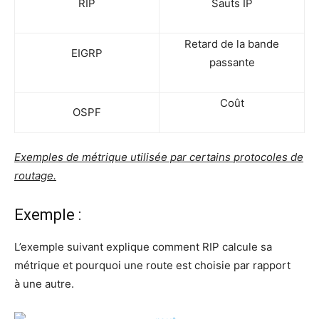
RIP
Sauts IP
Retard de la bande
EIGRP
passante
Coût
OSPF
Exemples de métrique uti­li­sée par cer­tains pro­to­coles de
routage.
Exemple :
L’exemple sui­vant explique com­ment RIP cal­cule sa
métrique et pour­quoi une route est choi­sie par rap­port
à une autre.