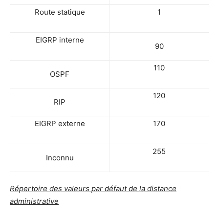
Route sta­tique
1
EIGRP interne
90
110
OSPF
120
RIP
EIGRP externe
170
255
Incon­nu
Réper­toire des valeurs par défaut de la dis­tance
administrative