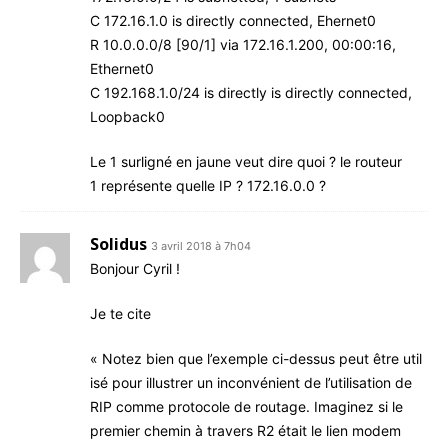
C 172.16.1.0 is direct­ly connec­ted, Ehernet0
R 10.0.0.0/8 [90/1] via 172.16.1.200, 00:00:16,
Ethernet0
C 192.168.1.0/24 is direct­ly is direct­ly connec­ted,
Loopback0
Le 1 sur­li­gné en jaune veut dire quoi ? le rou­teur
1 repré­sente quelle IP ? 172.16.0.0 ?
Solidus
3 avril 2018 à 7h04
Bon­jour Cyril !
Je te cite
« Notez bien que l’exemple ci-des­sus peut être uti­l
i­sé pour illus­trer un incon­vé­nient de l’utilisation de
RIP comme pro­to­cole de rou­tage. Ima­gi­nez si le
pre­mier che­min à tra­vers R2 était le lien modem