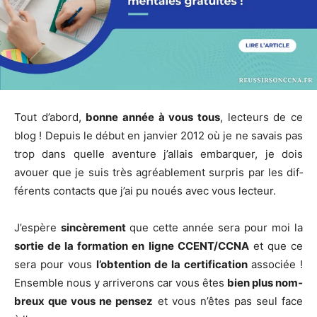
Tout d’a­bord,
bonne année à vous tous
, lec­teurs de ce
blog ! Depuis le début en jan­vier 2012 où je ne savais pas
trop dans quelle aven­ture j’al­lais embar­quer, je dois
avouer que je suis très agréa­ble­ment sur­pris par les dif­
fé­rents contacts que j’ai pu noués avec vous lecteur.
J’espère
sin­cè­re­ment
que cette année sera pour moi la
sor­tie de la for­ma­tion en ligne CCENT/CCNA
et que ce
sera pour vous
l’ob­ten­tion de la cer­ti­fi­ca­tion
asso­ciée !
Ensemble nous y arri­ve­rons car vous êtes
bien plus nom­
breux que vous ne pen­sez
et vous n’êtes pas seul face