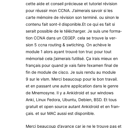
cette aide et conseil pré­cieuse et tuto­riel révi­sion
pour réus­sir mon CCNA. J’ai­me­rais savoir si les
carte mémoire de révi­sion son ter­mi­né. ou sinon le
conte­nu fait sont-il disponible.Et ce qui es fait si
serait pos­sible de le télé­char­ger. Je suis une for­ma­
tion CCNA dans un CEGEP. cela se trouve la ver­
sion 5 ccna rou­ting & swti­ching. On achève le
module 1 alors ayant trou­vé ton truc pour tout
mémo­ri­sé cela j’ai­me­rais l’u­ti­li­sé. Ça irais mieux en
fran­çais pour quand je vais faire l’exa­men final de
fin de module de cis­co. Je suis ren­du au module
9 sur le vlsm. Mer­ci beau­coup pour le bon tra­vail.
et en pas­sant une autre appli­ca­tion dans le genre
de Mne­mo­syne. Il y a Anki­droid et sur win­dows
Anki, Linux Fedo­ra, Ubun­tu, Debien, BSD. Et tous
gra­tuit et open source autant Anki­droid et en fran­
çais. et sur MAC aus­si est disponible.
Mer­ci beau­coup d’a­vance car je ne le trouve pas et