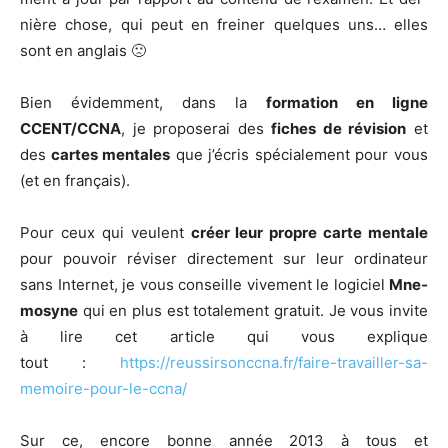
nière chose, qui peut en frei­ner quelques uns… elles
sont en anglais 🙁
Bien évi­dem­ment, dans la
for­ma­tion en ligne
CCENT/CCNA
, je pro­po­se­rai des
fiches de révi­sion
et
des
cartes men­tales
que j’é­cris spé­cia­le­ment pour vous
(et en français).
Pour ceux qui veulent
créer leur propre carte men­tale
pour pou­voir révi­ser direc­te­ment sur leur ordi­na­teur
sans Inter­net, je vous conseille vive­ment le logi­ciel
Mne­
mo­syne
qui en plus est tota­le­ment gra­tuit. Je vous invite
à lire cet article qui vous explique
tout :
https://reussirsonccna.fr/faire-travailler-sa-
memoire-pour-le-ccna/
Sur ce, encore bonne année 2013 à tous et