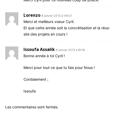
Lorenzo
8 janvier 2013 à 14h31
Mer­ci et meilleurs voeux Cyril.
Et que cette année soit la concré­ti­sa­tion et la réus­
site des pro­jets en cours !
Issoufa Assalik
8 janvier 2013 à 9h18
Bonne année à toi Cyril !
Mer­ci pour tout ce que tu fais pour Nous !
Cor­dia­le­ment ;
Issou­fa
Les commentaires sont fermés.