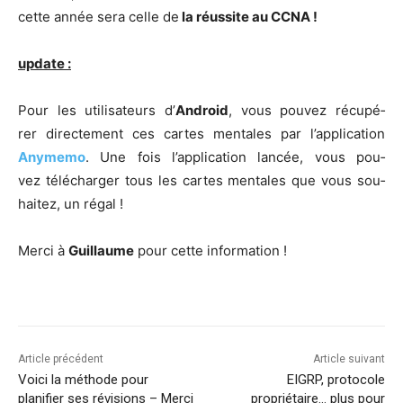
cette année sera celle de
la réus­site au CCNA !
update :
Pour les uti­li­sa­teurs d’
Android
, vous pou­vez récu­pé­
rer direc­te­ment ces cartes men­tales par l’ap­pli­ca­tion
Any­me­mo
. Une fois l’ap­pli­ca­tion lan­cée, vous pou­
vez télé­char­ger tous les cartes men­tales que vous sou­
hai­tez, un régal !
Mer­ci à
Guillaume
pour cette information !
Article précédent
Article suivant
Voici la méthode pour
EIGRP, protocole
planifier ses révisions – Merci
propriétaire… plus pour