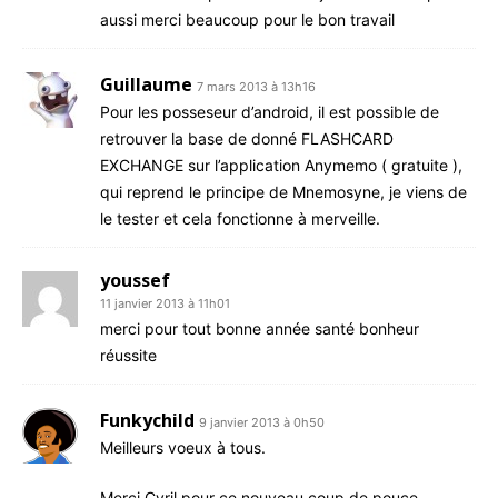
aus­si mer­ci beau­coup pour le bon travail
Guillaume
7 mars 2013 à 13h16
Pour les pos­se­seur d’an­droid, il est pos­sible de
retrou­ver la base de don­né FLASHCARD
EXCHANGE sur l’ap­pli­ca­tion Any­me­mo ( gra­tuite ),
qui reprend le prin­cipe de Mne­mo­syne, je viens de
le tes­ter et cela fonc­tionne à merveille.
youssef
11 janvier 2013 à 11h01
mer­ci pour tout bonne année san­té bon­heur
réussite
Funkychild
9 janvier 2013 à 0h50
Meilleurs voeux à tous.
Mer­ci Cyril pour ce nou­veau coup de pouce.