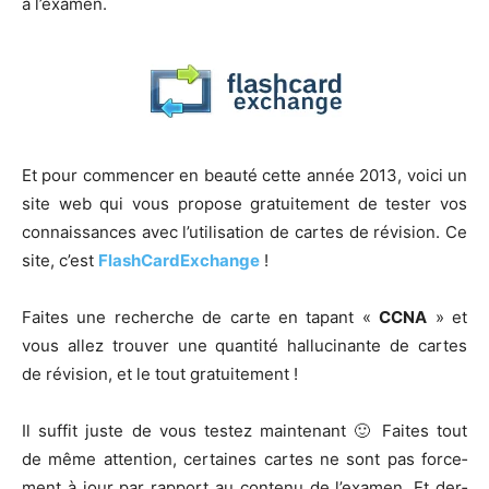
à l’examen.
Et pour com­men­cer en beau­té cette année 2013, voi­ci un
site web qui vous pro­pose gra­tui­te­ment de tes­ter vos
connais­sances avec l’u­ti­li­sa­tion de cartes de révi­sion. Ce
site, c’est
Fla­sh­Car­dEx­change
!
Faites une recherche de carte en tapant «
CCNA
» et
vous allez trou­ver une quan­ti­té hal­lu­ci­nante de cartes
de révi­sion, et le tout gratuitement !
Il suf­fit juste de vous tes­tez main­te­nant 🙂 Faites tout
de même atten­tion, cer­taines cartes ne sont pas for­ce­
ment à jour par rap­port au conte­nu de l’exa­men. Et der­