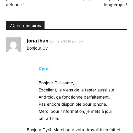
à Benoit !
longtemps !
7 Commentaires
Jonathan
25 mars 2014 à 0h54
Bon­jour Cy
Cyril :
Bon­jour Guillaume,
Excellent, je viens de le tes­ter aus­si sur
Android, ça fonc­tionne par­fai­te­ment.
Pas encore dis­po­nible pour Iphone.
Mer­ci pour l’information, je mets à jour
cet article.
Bon­jour Cyril. Mer­ci pour votre tra­vail bien fait et