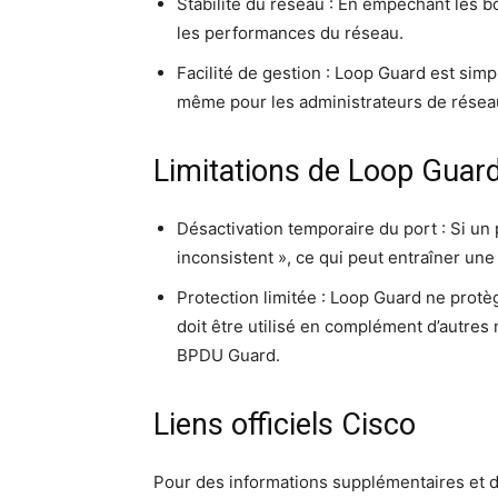
Sta­bi­li­té du réseau : En empê­chant les bo
les per­for­mances du réseau.
Faci­li­té de ges­tion : Loop Guard est simp
même pour les admi­nis­tra­teurs de rés
Limitations de Loop Guar
Désac­ti­va­tion tem­po­raire du port : Si 
incon­sistent », ce qui peut entraî­ner une 
Pro­tec­tion limi­tée : Loop Guard ne pro­
doit être uti­li­sé en com­plé­ment d’autr
BPDU Guard.
Liens officiels Cisco
Pour des infor­ma­tions sup­plé­men­taires et 