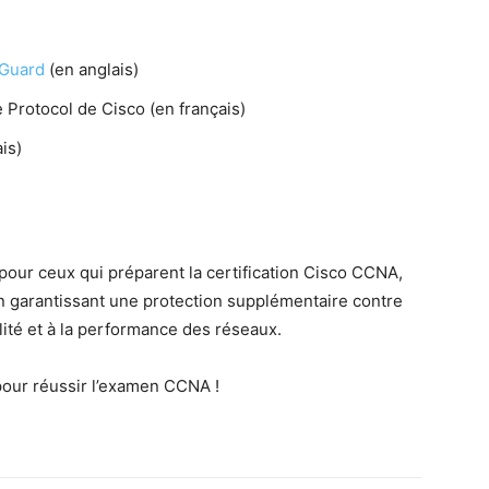
Guard
(en anglais)
Pro­to­col de Cis­co (en français)
is)
pour ceux qui pré­parent la cer­ti­fi­ca­tion Cis­co CCNA,
n garan­tis­sant une pro­tec­tion sup­plé­men­taire contre
li­té et à la per­for­mance des réseaux.
el pour réus­sir l’exa­men CCNA !