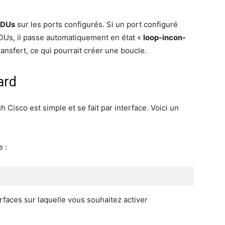
BPDUs
sur les ports confi­gu­rés. Si un port confi­gu­ré
s, il passe auto­ma­ti­que­ment en état «
loop-incon­
ans­fert, ce qui pour­rait créer une boucle.
ard
 Cis­co est simple et se fait par inter­face. Voi­ci un
e :
ter­faces sur laquelle vous sou­hai­tez acti­ver