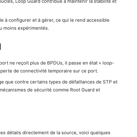
ucles, Loop Guard contri­bue à main­te­nir la sta­bi­li­té et
le à confi­gu­rer et à gérer, ce qui le rend acces­sible
eau moins expérimentés.
d
un port ne reçoit plus de BPDUs, il passe en état « loop-
perte de connec­ti­vi­té tem­po­raire sur ce port.
tège que contre cer­tains types de défaillances de STP et
es méca­nismes de sécu­ri­té comme Root Guard et
des détails direc­te­ment de la source, voi­ci quelques