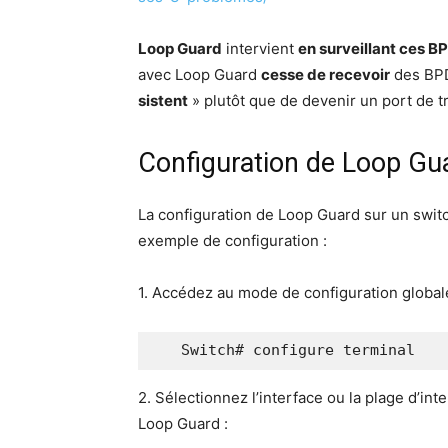
Loop Guard
inter­vient
en sur­veillant ces 
avec Loop Guard
cesse de rece­voir
des BPDU
sistent
» plu­tôt que de deve­nir un port de tr
Configuration de Loop Gu
La confi­gu­ra­tion de Loop Guard sur un switch
exemple de configuration :
1. Accé­dez au mode de confi­gu­ra­tion global
   Switch# configure terminal
2. Sélec­tion­nez l’in­ter­face ou la plage d’in­
Loop Guard :