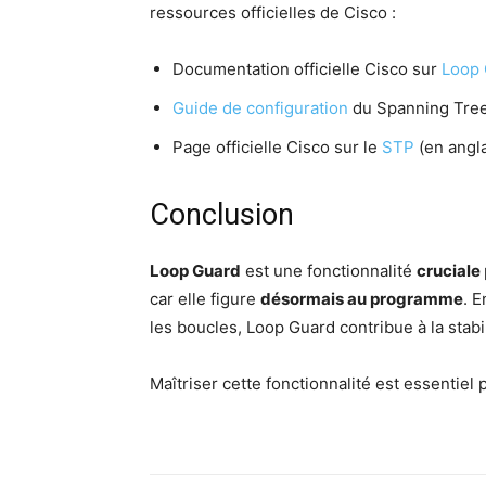
res­sources offi­cielles de Cisco :
Docu­men­ta­tion offi­cielle Cis­co sur
Loop 
Guide de confi­gu­ra­tion
du Span­ning Tree 
Page offi­cielle Cis­co sur le
STP
(en angla
Conclusion
Loop Guard
est une fonc­tion­na­li­té
cru­ciale
car elle figure
désor­mais au pro­gramme
. E
les boucles, Loop Guard contri­bue à la sta­bi­
Maî­tri­ser cette fonc­tion­na­li­té est essen­ti