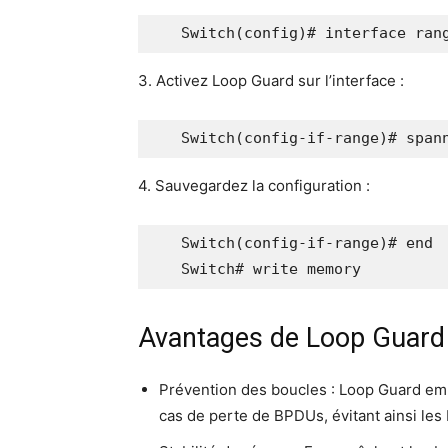
   Switch(config)# interface ran
3. Acti­vez Loop Guard sur l’interface :
   Switch(config-if-range)# span
4. Sau­ve­gar­dez la configuration :
   Switch(config-if-range)# end

   Switch# write memory
Avantages de Loop Guard
Pré­ven­tion des boucles : Loop Guard emp
cas de perte de BPDUs, évi­tant ain­si le