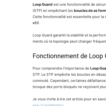
Loop Guard
est une fonc­tion­na­li­té de sécu­
(STP) en empê­chant les
boucles de se for­
Cette fonc­tion­na­li­té est essen­tielle pour la
v1.1
.
Loop Guard garan­tit la sta­bi­li­té et la per­
ments où la topo­lo­gie peut chan­ger fréqu
Fonctionnement de Loop 
Pour com­prendre l’im­por­tance de
Loop Gu
STP. Le STP empêche les boucles en désac­ti
com­mu­té. Cepen­dant, cer­taines défaillan
lorsque des ports blo­qués ne reçoivent plus
Je vous invite à lire cet article pour en savo
ses-3-problemes/