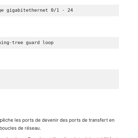
ge gigabitethernet 0/1 - 24
ning-tree guard loop
êche les ports de deve­nir des ports de trans­fert en
s boucles de réseau.