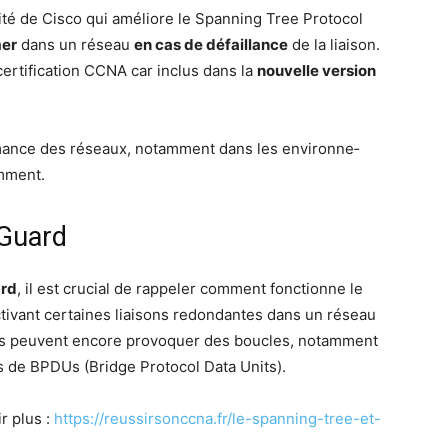
ri­té de Cis­co qui amé­liore le Span­ning Tree Pro­to­col
mer
dans un réseau
en cas de défaillance
de la liai­son.
 cer­ti­fi­ca­tion CCNA car inclus dans la
nou­velle ver­sion
for­mance des réseaux, notam­ment dans les envi­ron­ne­
emment.
Guard
ard
, il est cru­cial de rap­pe­ler com­ment fonc­tionne le
­vant cer­taines liai­sons redon­dantes dans un réseau
ces peuvent encore pro­vo­quer des boucles, notam­ment
 de BPDUs (Bridge Pro­to­col Data Units).
ir plus :
https://reussirsonccna.fr/le-spanning-tree-et-