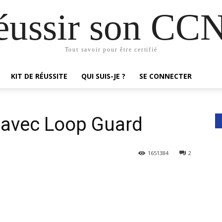
éussir son CC
Tout savoir pour être certifié
KIT DE RÉUSSITE
QUI SUIS-JE ?
SE CONNECTER
s avec Loop Guard
165
1384
2
d