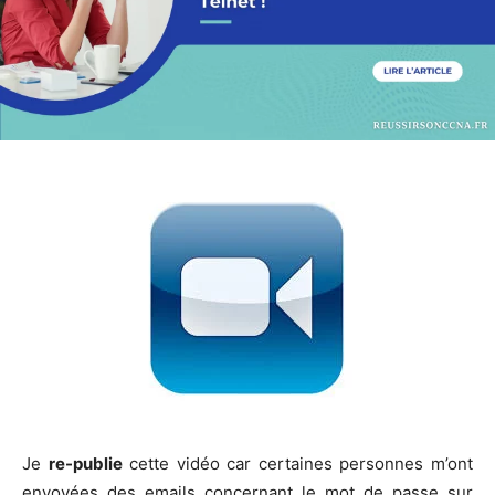
Je
re-publie
cette vidéo car cer­taines per­sonnes m’ont
envoyées des emails concer­nant le mot de passe sur