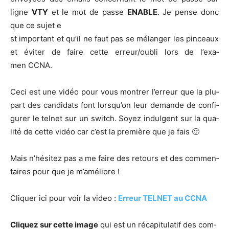
ligne
VTY
et le mot de passe
ENABLE
. Je pense donc
que ce sujet e
st impor­tant et qu’il ne faut pas se mélan­ger les pin­ceaux
et évi­ter de faire cette erreur/oubli lors de l’exa­
men CCNA.
Ceci est une vidéo pour vous mon­trer l’er­reur que la plu­
part des can­di­dats font lors­qu’on leur demande de confi­
gu­rer le tel­net sur un switch. Soyez indul­gent sur la qua­
li­té de cette vidéo car c’est la pre­mière que je fais 🙂
Mais n’hésitez pas a me faire des retours et des com­men­
taires pour que je m’améliore !
Cli­quer ici pour voir la video :
Erreur TELNET au CCNA
Cli­quez sur cette image
qui est un réca­pi­tu­la­tif des com­