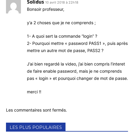
Solidus
10 avril 2018 à 22h18
Bon­soir professeur,
y’a 2 choses que je ne comprends ;
1- A quoi sert la com­mande “login” ?
2- Pour­quoi mettre « pass­word PASS1 », puis après
mettre un autre mot de passe, PASS2 ?
J’ai bien regar­dé la video, j’ai bien com­pris l’in­te­ret
de faire enable pass­word, mais je ne com­prends
pas « login » et pour­quoi chan­ger de mot de passe.
mer­ci !!
Les commentaires sont fermés.
LES PLUS POPULAIRES