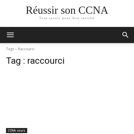
Réussir son CCNA
Tout savoir pour être certifié
Tags
Rac­cour­ci
Tag :
raccourci
CCNA cours