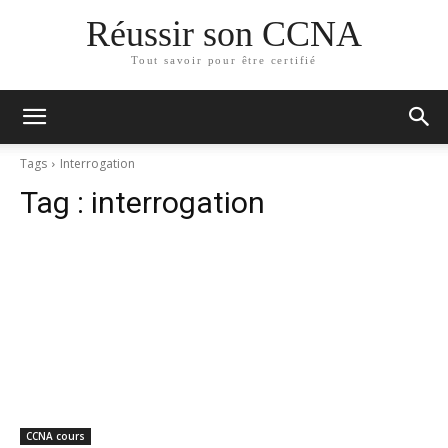
Réussir son CCNA
Tout savoir pour être certifié
Tags
Inter­ro­ga­tion
Tag :
interrogation
CCNA cours