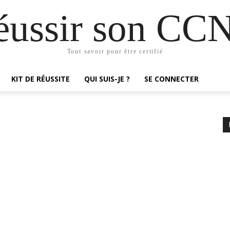
éussir son CC
Tout savoir pour être certifié
KIT DE RÉUSSITE
QUI SUIS-JE ?
SE CONNECTER