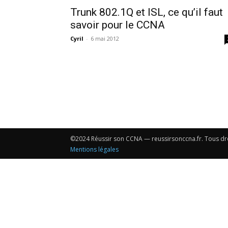
Trunk 802.1Q et ISL, ce qu’il faut
savoir pour le CCNA
Cyril
-
6 mai 2012
©2024 Réussir son CCNA — reussirsonccna.fr. Tous dro
Mentions légales