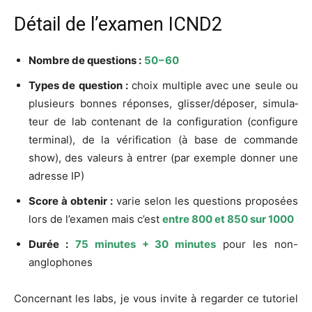
Détail de l’examen ICND2
Nombre de ques­tions :
50 – 60
Types de ques­tion :
choix mul­tiple avec une seule ou
plu­sieurs bonnes réponses, glisser/déposer, simu­la­
teur de lab conte­nant de la confi­gu­ra­tion (confi­gure
ter­mi­nal), de la véri­fi­ca­tion (à base de com­mande
show), des valeurs à entrer (par exemple don­ner une
adresse IP)
Score à obte­nir :
varie selon les ques­tions pro­po­sées
lors de l’exa­men mais c’est
entre 800 et 850 sur 1000
Durée :
75 minutes + 30 minutes
pour les non-
anglophones
Concer­nant les labs, je vous invite à regar­der ce tuto­riel