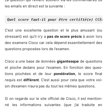
les emails en direct est la suivante :
Quel score faut-il pour être certifié(e) CCENT
C’est une excel­lente ques­tion et le plus amu­sant (ou
stres­sant) est qu’il n’y a
pas de score pré­cis
à avoir lors
des exa­mens Cis­co car cela dépend essen­tiel­le­ment des
ques­tions pro­po­sées lors de l’examen.
Cis­co a une base de don­nées
gigan­tesque
de ques­tions
et pioche dedans pour l’exa­men. En fonc­tion des ques­
tions pio­chées et de leur
pon­dé­ra­tion
, le score final
requis est
dif­fé­rent
. C’est aus­si pour cela que votre voi­
sin d’exa­men n’au­ra pas du tout les mêmes questions.
Si on regarde sur le site offi­ciel de Cis­co, il est men­tion­
né les infor­ma­tions sui­vantes (que j’ai tra­duite en