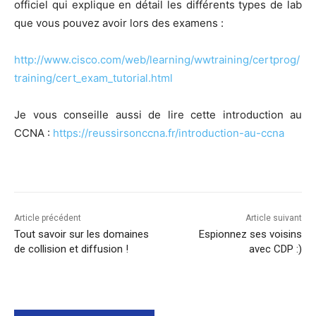
offi­ciel qui explique en détail les dif­fé­rents types de lab
que vous pou­vez avoir lors des examens :
http://www.cisco.com/web/learning/wwtraining/certprog/
training/cert_exam_tutorial.html
Je vous conseille aus­si de lire cette intro­duc­tion au
CCNA :
https://reussirsonccna.fr/introduction-au-ccna
Article précédent
Article suivant
Tout savoir sur les domaines
Espionnez ses voisins
de collision et diffusion !
avec CDP :)