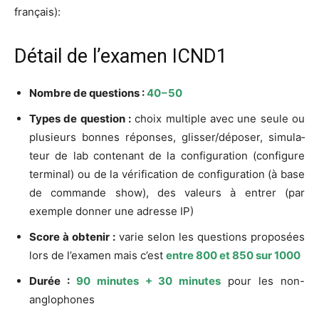
français):
Détail de l’examen ICND1
Nombre de ques­tions :
40 – 50
Types de ques­tion :
choix mul­tiple avec une seule ou
plu­sieurs bonnes réponses, glisser/déposer, simu­la­
teur de lab conte­nant de la confi­gu­ra­tion (confi­gure
ter­mi­nal) ou de la véri­fi­ca­tion de confi­gu­ra­tion (à base
de com­mande show), des valeurs à entrer (par
exemple don­ner une adresse IP)
Score à obte­nir :
varie selon les ques­tions pro­po­sées
lors de l’exa­men mais c’est
entre 800 et 850 sur 1000
Durée :
90 minutes + 30 minutes
pour les non-
anglophones