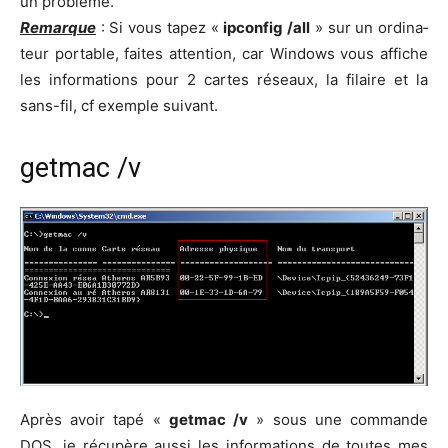
un problème.
Remarque
: Si vous tapez «
ipcon­fig /all
» sur un ordi­na­
teur por­table, faites atten­tion, car Win­dows vous affiche
les infor­ma­tions pour 2 cartes réseaux, la filaire et la
sans-fil, cf exemple suivant.
getmac /v
Après avoir tapé «
get­mac /v
» sous une com­mande
DOS, je récu­père aus­si les infor­ma­tions de toutes mes