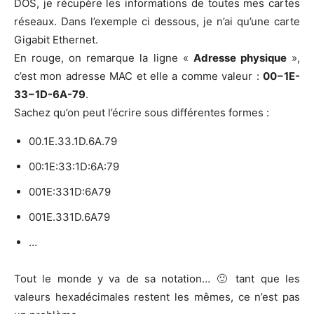
DOS, je récu­père les infor­ma­tions de toutes mes cartes
réseaux. Dans l’exemple ci des­sous, je n’ai qu’une carte
Giga­bit Ethernet.
En rouge, on remarque la ligne «
Adresse phy­sique
»,
c’est mon adresse MAC et elle a comme valeur :
00 – 1E-
33 – 1D-6A-79
.
Sachez qu’on peut l’é­crire sous dif­fé­rentes formes :
00.1E.33.1D.6A.79
00:1E:33:1D:6A:79
001E:331D:6A79
001E.331D.6A79
…
Tout le monde y va de sa nota­tion… 🙂 tant que les
valeurs hexa­dé­ci­males res­tent les mêmes, ce n’est pas