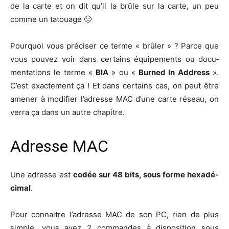
de la carte et on dit qu’il la brûle sur la carte, un peu
comme un tatouage 🙂
Pour­quoi vous pré­ci­ser ce terme « brû­ler » ? Parce que
vous pou­vez voir dans cer­tains équi­pe­ments ou docu­
men­ta­tions le terme «
BIA
» ou «
Bur­ned In Address
».
C’est exac­te­ment ça ! Et dans cer­tains cas, on peut être
ame­ner à modi­fier l’a­dresse MAC d’une carte réseau, on
ver­ra ça dans un autre chapitre.
Adresse MAC
Une adresse est
codée sur 48 bits, sous forme hexa­dé­
ci­mal
.
Pour connaitre l’a­dresse MAC de son PC, rien de plus
simple, vous avez 2 com­mandes à dis­po­si­tion sous