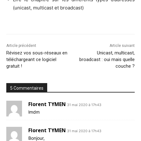
(uni­cast, mul­ti­cast et broadcast)
Article précédent
Article suivant
Révisez vos sous-réseaux en
Unicast, multicast,
téléchargeant ce logiciel
broadcast : oui mais quelle
gratuit !
couche ?
5 Commentaires
Florent TYMEN
31 mai 2020 à 17h43
lmdm
Florent TYMEN
31 mai 2020 à 17h43
Bon­jour,