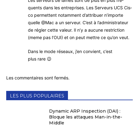
Les ser­veurs de lames sont de plus en plus fré­
quents dans les entre­prises. Les Ser­veurs UCS Cis­
co per­mettent notam­ment d’at­tri­buer n’im­porte
quelle @Mac a un ser­veur. C’est à l’ad­mi­nis­tra­teur
de régler cette valeur. Il n’y a aucune res­tric­tion
(meme pas l’OUI) et on peut mettre ce qu’on veut.
Dans le mode réseaux, j’en convient, c’est
plus rare 😉
Les commentaires sont fermés.
LES PLUS POPULAIRES
Dynamic ARP Inspection (DAI) :
Bloque les attaques Man-in-the-
Middle