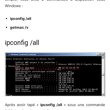
Windows :
ipcon­fig /all
get­mac /v
ipconfig /all
Après avoir tapé «
ipcon­fig /all
» sous une com­mande