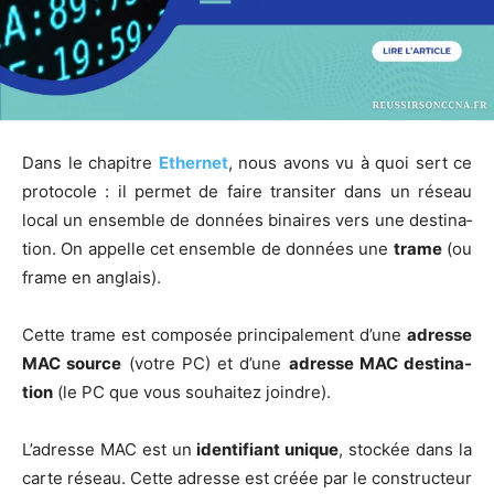
Dans le cha­pitre
Ether­net
, nous avons vu à quoi sert ce
pro­to­cole : il per­met de faire tran­si­ter dans un réseau
local un ensemble de don­nées binaires vers une des­ti­na­
tion. On appelle cet ensemble de don­nées une
trame
(ou
frame en anglais).
Cette trame est com­po­sée prin­ci­pa­le­ment d’une
adresse
MAC source
(votre PC) et d’une
adresse MAC des­ti­na­
tion
(le PC que vous sou­hai­tez joindre).
L’a­dresse MAC est un
iden­ti­fiant unique
, sto­ckée dans la
carte réseau. Cette adresse est créée par le construc­teur