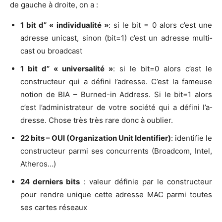
de gauche à droite, on a :
1 bit d” « indi­vi­dua­li­té »
: si le bit = 0 alors c’est une
adresse uni­cast, sinon (bit=1) c’est un adresse mul­ti­
cast ou broadcast
1 bit d” « uni­ver­sa­li­té »
: si le bit=0 alors c’est le
construc­teur qui a défi­ni l’a­dresse. C’est la fameuse
notion de BIA – Bur­ned-in Address. Si le bit=1 alors
c’est l’ad­mi­nis­tra­teur de votre socié­té qui a défi­ni l’a­
dresse. Chose très très rare donc à oublier.
22 bits – OUI (Orga­ni­za­tion Unit Iden­ti­fier)
: iden­ti­fie le
construc­teur par­mi ses concur­rents (Broad­com, Intel,
Atheros…)
24 der­niers bits
: valeur défi­nie par le construc­teur
pour rendre unique cette adresse MAC par­mi toutes
ses cartes réseaux