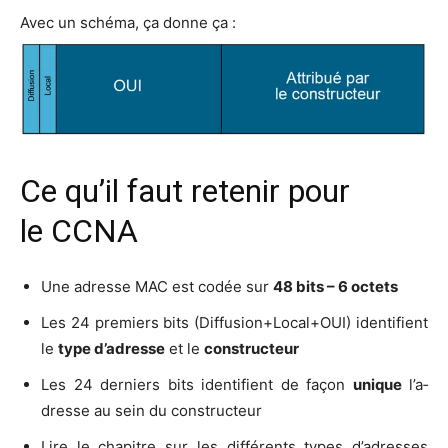
Avec un sché­ma, ça donne ça :
Ce qu’il faut retenir pour
le CCNA
Une adresse MAC est codée sur
48 bits – 6 octets
Les 24 pre­miers bits (Diffusion+Local+OUI) iden­ti­fient
le
type d’a­dresse
et le
construc­teur
Les 24 der­niers bits iden­ti­fient de façon
unique
l’a­
dresse au sein du constructeur
Lire le cha­pitre sur les dif­fé­rents types d’a­dresses