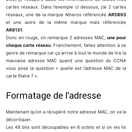
cartes réseaux. Dans l’exemple ci des­sous, j’ai 2 cartes
réseaux, une de la marque Athe­ros réfé­ren­cée
AR5B93
et une autre de la même marque mais réfé­ren­cée
AR8131
.
Donc en rouge, on remarque 2 adresses MAC,
une pour
chaque carte réseau
. Fran­che­ment, faites atten­tion à ce
genre de remarque car ça arrive à tout le monde de lire la
mau­vaise adresse MAC quand une ques­tion du CCNA
vous pose la ques­tion «
quelle est l’a­dresse MAC de la
carte filaire ?
».
Formatage de l’adresse
Main­te­nant qu’on a récu­pé­ré notre adresse MAC, on va la
décortiquer.
Les 48 bits sont décou­pables en 6 octets et si on les lis