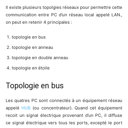
Il existe plu­sieurs topol­gies réseaux pour per­mettre cette
com­mu­ni­ca­tion entre PC d’un réseau local appe­lé LAN.,
on peut en rete­nir 4 principales :
topo­lo­gie en bus
topo­lo­gie en anneau
topo­lo­gie en double anneau
topo­lo­gie en étoile
Topologie en bus
Les quatres PC sont connec­tés à un équi­pe­ment réseau
appe­lé
HUB
(ou concen­tra­teur). Quand cet équi­pe­ment
recoit un signal élec­trique pro­ve­nant d’un PC, il dif­fuse
ce signal élec­trique vers tous les ports, excep­té le port