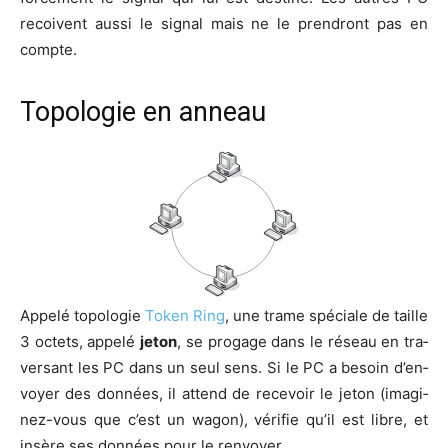
recoivent aus­si le signal mais ne le pren­dront pas en
compte.
Topologie en anneau
Appe­lé topo­lo­gie
Token Ring
, une trame spé­ciale de taille
3 octets, appe­lé
jeton
, se pro­gage dans le réseau en tra­
ver­sant les PC dans un seul sens. Si le PC a besoin d’en­
voyer des don­nées, il attend de rece­voir le jeton (ima­gi­
nez-vous que c’est un wagon), véri­fie qu’il est libre, et
insère ses don­nées pour le renvoyer.