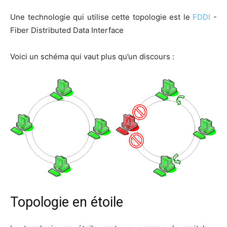
Une tech­no­lo­gie qui uti­lise cette topo­lo­gie est le
FDDI
-
Fiber Dis­tri­bu­ted Data Interface
Voi­ci un sché­ma qui vaut plus qu’un discours :
Topologie en étoile