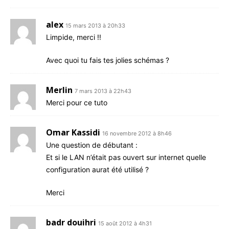
alex
15 mars 2013 à 20h33
Lim­pide, merci !!
Avec quoi tu fais tes jolies schémas ?
Merlin
7 mars 2013 à 22h43
Mer­ci pour ce tuto
Omar Kassidi
16 novembre 2012 à 8h46
Une ques­tion de débutant :
Et si le LAN n’é­tait pas ouvert sur inter­net quelle
confi­gu­ra­tion aurat été utilisé ?
Mer­ci
badr douihri
15 août 2012 à 4h31