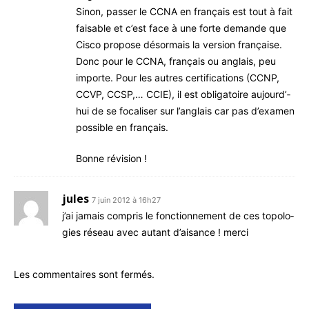
Sinon, pas­ser le CCNA en fran­çais est tout à fait
fai­sable et c’est face à une forte demande que
Cis­co pro­pose désor­mais la ver­sion française.
Donc pour le CCNA, fran­çais ou anglais, peu
importe. Pour les autres cer­ti­fi­ca­tions (CCNP,
CCVP, CCSP,… CCIE), il est obli­ga­toire aujourd’­
hui de se foca­li­ser sur l’an­glais car pas d’exa­men
pos­sible en français.
Bonne révi­sion !
jules
7 juin 2012 à 16h27
j’ai jamais com­pris le fonc­tion­ne­ment de ces topo­lo­
gies réseau avec autant d’ai­sance ! merci
Les commentaires sont fermés.