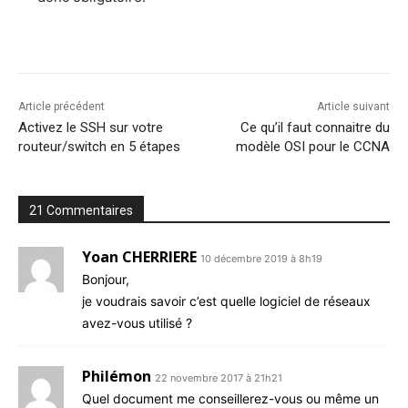
Article précédent
Article suivant
Activez le SSH sur votre
Ce qu’il faut connaitre du
routeur/switch en 5 étapes
modèle OSI pour le CCNA
21 Commentaires
Yoan CHERRIERE
10 décembre 2019 à 8h19
Bon­jour,
je vou­drais savoir c’est quelle logi­ciel de réseaux
avez-vous utilisé ?
Philémon
22 novembre 2017 à 21h21
Quel docu­ment me conseille­rez-vous ou même un