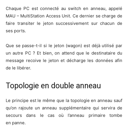
Chaque PC est connec­té au switch en anneau, appe­lé
MAU – Mul­ti­Sta­tion Access Unit. Ce der­nier se charge de
faire tran­si­ter le jeton suc­ces­si­ve­ment sur cha­cun de
ses ports.
Que se passe-t-il si le jeton (wagon) est déjà uti­li­sé par
un autre PC ? Et bien, on attend que le des­ti­na­taire du
mes­sage recoive le jeton et décharge les don­nées afin
de le libérer.
Topologie en double anneau
Le prin­cipe est le même que la topo­lo­gie en anneau sauf
qu’on rajoute un anneau sup­plé­men­taire qui ser­vi­ra de
secours dans le cas où l’an­neau pri­maire tombe
en panne.