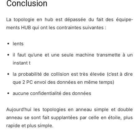
Conclusion
La topo­lo­gie en hub est dépas­sée du fait des équi­pe­
ments HUB qui ont les contraintes suivantes :
lents
il faut qu’une et une seule machine trans­mette à un
ins­tant t
la pro­ba­bi­li­té de col­li­sion est très éle­vée (c’est à dire
que 2 PC envoi des don­nées en même temps)
aucune confi­den­tia­li­té des données
Aujourd’­hui les topo­lo­gies en anneau simple et double
anneau se sont fait sup­plan­tées par celle en étoile, plus
rapide et plus simple.