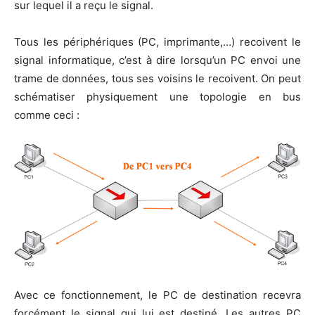
sur lequel il a reçu le signal.
Tous les péri­phé­riques (PC, impri­mante,…) recoivent le
signal infor­ma­tique, c’est à dire lors­qu’un PC envoi une
trame de don­nées, tous ses voi­sins le recoivent. On peut
sché­ma­ti­ser phy­si­que­ment une topo­lo­gie en bus
comme ceci :
Avec ce fonc­tion­ne­ment, le PC de des­ti­na­tion rece­vra
for­cé­ment le signal qui lui est des­ti­né. Les autres PC