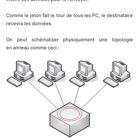
Comme le jeton fait le tour de tous les PC, le des­ti­na­taire
rece­vra les données.
On peut sché­ma­ti­ser phy­si­que­ment une topo­lo­gie
en anneau comme ceci :