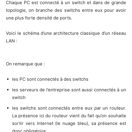
Chaque PC est connec­té à un switch et dans de grande
topo­lo­gie, on branche des switchs entre eux pour avoir
une plus forte den­si­té de ports.
Voi­ci le sché­ma d’une archi­tec­ture clas­sique d’un réseau
LAN :
On remarque que :
les PC sont connec­tés à des switchs
les ser­veurs de l’en­tre­prise sont aus­si connec­tés à un
switch
les switchs sont connec­tés entre eux par un rou­teur.
La pré­sence ici du rou­teur vient du fait qu’on sou­haite
sor­tir vers Inter­net (le nuage bleu), sa pré­sence est
donc obligatoire.