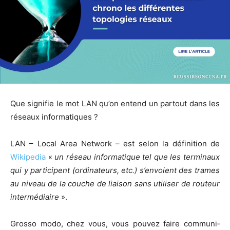
Que signi­fie le mot LAN qu’on entend un par­tout dans les
réseaux informatiques ?
LAN – Local Area Net­work – est selon la défi­ni­tion de
Wiki­pe­dia
«
un réseau infor­ma­tique tel que les ter­mi­naux
qui y par­ti­cipent (ordi­na­teurs, etc.) s’en­voient des trames
au niveau de la couche de liai­son sans uti­li­ser de rou­teur
inter­mé­diaire
».
Gros­so modo, chez vous, vous pou­vez faire com­mu­ni­