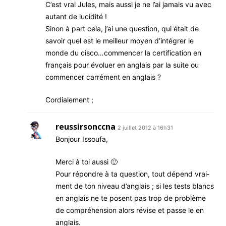
C’est vrai Jules, mais aus­si je ne l’ai jamais vu avec
autant de lucidité !
Sinon à part cela, j’ai une ques­tion, qui était de
savoir quel est le meilleur moyen d’intégrer le
monde du cisco…commencer la cer­ti­fi­ca­tion en
fran­çais pour évo­luer en anglais par la suite ou
com­men­cer car­ré­ment en anglais ?
Cor­dia­le­ment ;
reussirsonccna
2 juillet 2012 à 16h31
Bon­jour Issoufa,
Mer­ci à toi aussi 🙂
Pour répondre à ta ques­tion, tout dépend vrai­
ment de ton niveau d’an­glais ; si les tests blancs
en anglais ne te posent pas trop de pro­blème
de com­pré­hen­sion alors révise et passe le en
anglais.