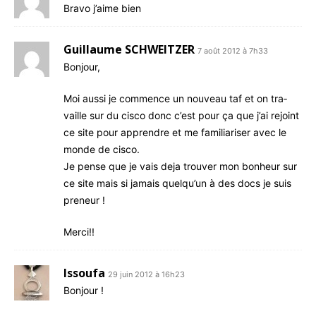
Bra­vo j’aime bien
Guillaume SCHWEITZER
7 août 2012 à 7h33
Bon­jour,
Moi aus­si je com­mence un nou­veau taf et on tra­
vaille sur du cis­co donc c’est pour ça que j’ai rejoint
ce site pour apprendre et me fami­lia­ri­ser avec le
monde de cisco.
Je pense que je vais deja trou­ver mon bon­heur sur
ce site mais si jamais quel­qu’un à des docs je suis
preneur !
Mer­ci!!
Issoufa
29 juin 2012 à 16h23
Bon­jour !