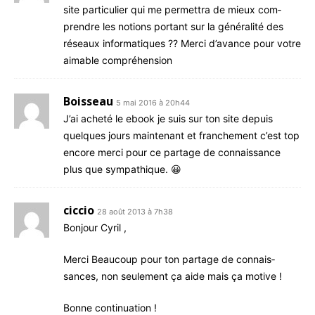
site par­ti­cu­lier qui me per­met­tra de mieux com­
prendre les notions por­tant sur la géné­ra­li­té des
réseaux infor­ma­tiques ?? Mer­ci d’a­vance pour votre
aimable compréhension
Boisseau
5 mai 2016 à 20h44
J’ai ache­té le ebook je suis sur ton site depuis
quelques jours main­te­nant et fran­che­ment c’est top
encore mer­ci pour ce par­tage de connais­sance
plus que sympathique. 😀
ciccio
28 août 2013 à 7h38
Bon­jour Cyril ,
Mer­ci Beau­coup pour ton par­tage de connais­
sances, non seule­ment ça aide mais ça motive !
Bonne conti­nua­tion !