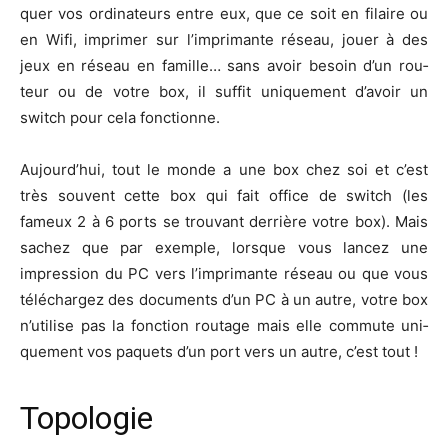
quer vos ordi­na­teurs entre eux, que ce soit en filaire ou
en Wifi, impri­mer sur l’im­pri­mante réseau, jouer à des
jeux en réseau en famille… sans avoir besoin d’un rou­
teur ou de votre box, il suf­fit uni­que­ment d’a­voir un
switch pour cela fonctionne.
Aujourd’­hui, tout le monde a une box chez soi et c’est
très sou­vent cette box qui fait office de switch (les
fameux 2 à 6 ports se trou­vant der­rière votre box). Mais
sachez que par exemple, lorsque vous lan­cez une
impres­sion du PC vers l’im­pri­mante réseau ou que vous
télé­char­gez des docu­ments d’un PC à un autre, votre box
n’u­ti­lise pas la fonc­tion rou­tage mais elle com­mute uni­
que­ment vos paquets d’un port vers un autre, c’est tout !
Topologie