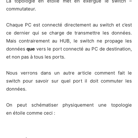
La topo­lo­gie en étoile met en exergue le switch –
commutateur.
Chaque PC est connec­té direc­te­ment au switch et c’est
ce der­nier qui se charge de trans­mettre les don­nées.
Mais contrai­re­ment au HUB, le switch ne pro­page les
don­nées
que
vers le port connec­té au PC de des­ti­na­tion,
et non pas à tous les ports.
Nous ver­rons dans un autre article com­ment fait le
switch pour savoir sur quel port il doit com­mu­ter les
données.
On peut sché­ma­ti­ser phy­si­que­ment une topo­lo­gie
en étoile comme ceci :