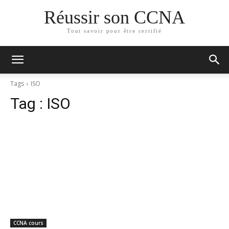
Réussir son CCNA
Tout savoir pour être certifié
Tags
ISO
Tag :
ISO
CCNA cours