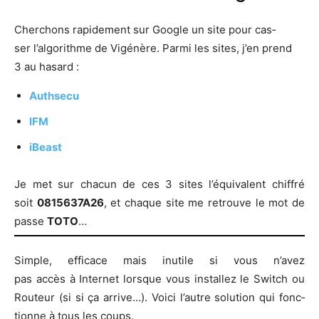
Cher­chons rapi­de­ment sur Google un site pour cas­
ser l’algorithme de Vigé­nère. Par­mi les sites, j’en prend
3 au hasard :
Auth­se­cu
IFM
iBeast
Je met sur cha­cun de ces 3 sites l’équivalent chif­fré
soit
0815637A26
, et chaque site me retrouve le mot de
passe
TOTO
…
Simple, effi­cace mais inutile si vous n’a­vez
pas accès à Inter­net lorsque vous ins­tal­lez le Switch ou
Rou­teur (si si ça arrive…). Voi­ci l’autre solu­tion qui fonc­
tionne à tous les coups.