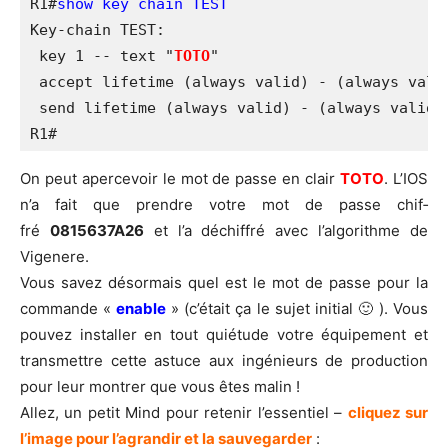
R1#
show key chain TEST
Key-chain TEST:

 key 1 -- text "
TOTO
"

 accept lifetime (always valid) - (always valid
 send lifetime (always valid) - (always valid) 
R1#
On peut aper­ce­voir le mot de passe en clair
TOTO
. L’IOS
n’a fait que prendre votre mot de passe chif­
fré
0815637A26
et l’a déchif­fré avec l’algorithme de
Vigenere.
Vous savez désor­mais quel est le mot de passe pour la
com­mande «
enable
» (c’était ça le sujet ini­tial 🙂 ). Vous
pou­vez ins­tal­ler en tout quié­tude votre équi­pe­ment et
trans­mettre cette astuce aux ingé­nieurs de pro­duc­tion
pour leur mon­trer que vous êtes malin !
Allez, un petit Mind pour rete­nir l’es­sen­tiel –
cli­quez sur
l’i­mage pour l’a­gran­dir et la sau­ve­gar­der
: