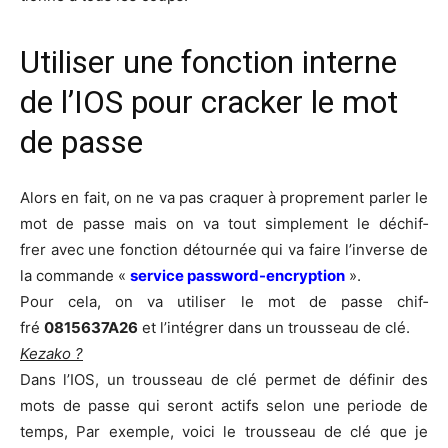
Utiliser une fonction interne
de l’IOS pour cracker le mot
de passe
Alors en fait, on ne va pas cra­quer à pro­pre­ment par­ler le
mot de passe mais on va tout sim­ple­ment le déchif­
frer avec une fonc­tion détour­née qui va faire l’in­verse de
la com­mande «
ser­vice pass­word-encryp­tion
».
Pour cela, on va uti­li­ser le mot de passe chif­
fré
0815637A26
et l’intégrer dans un trous­seau de clé.
Keza­ko ?
Dans l’IOS, un trous­seau de clé per­met de défi­nir des
mots de passe qui seront actifs selon une per­iode de
temps, Par exemple, voi­ci le trous­seau de clé que je