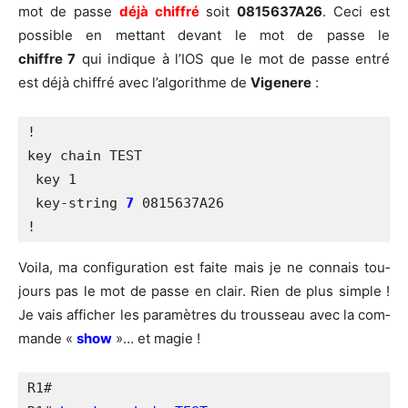
mot de passe
déjà chif­fré
soit
0815637A26
. Ceci est
pos­sible en met­tant devant le mot de passe le
chiffre 7
qui indique à l’IOS que le mot de passe entré
est déjà chif­fré avec l’al­go­rithme de
Vige­nere
:
!

key chain TEST

 key 1

 key-string 
7
 0815637A26

!
Voi­la, ma confi­gu­ra­tion est faite mais je ne connais tou­
jours pas le mot de passe en clair. Rien de plus simple !
Je vais affi­cher les para­mètres du trous­seau avec la com­
mande «
show
»… et magie !
R1#
