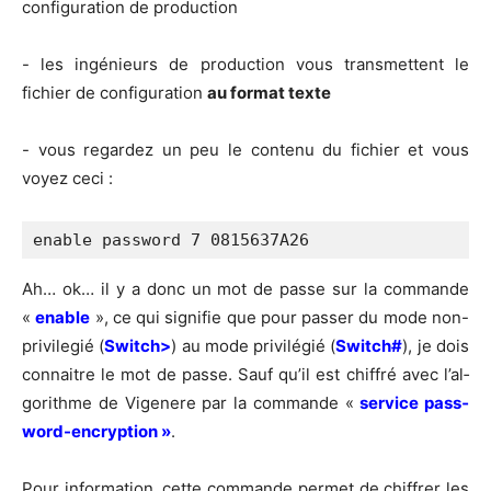
confi­gu­ra­tion de production
- les ingé­nieurs de pro­duc­tion vous trans­mettent le
fichier de confi­gu­ra­tion
au for­mat texte
- vous regar­dez un peu le conte­nu du fichier et vous
voyez ceci :
enable password 7 0815637A26
Ah… ok… il y a donc un mot de passe sur la com­mande
«
enable
», ce qui signi­fie que pour pas­ser du mode non-
pri­vi­le­gié (
Switch>
) au mode pri­vi­lé­gié (
Switch#
), je dois
connaitre le mot de passe. Sauf qu’il est chif­fré avec l’al­
go­rithme de Vige­nere par la com­mande «
ser­vice pass­
word-encryp­tion »
.
Pour infor­ma­tion, cette com­mande per­met de chif­frer les