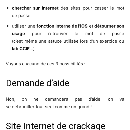
cher­cher sur Inter­net
des sites pour cas­ser le mot
de passe
uti­li­ser une
fonc­tion interne de l’IOS
et
détour­ner son
usage
pour retrou­ver le mot de passe
(c’est même une astuce uti­li­sée lors d’un exer­cice du
lab CCIE
…)
Voyons cha­cune de ces 3 possibilités :
Demande d’aide
Non, on ne deman­de­ra pas d’aide, on va
se débrouiller tout seul comme un grand !
Site Internet de crackage