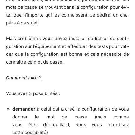
mots de passe se trou­vant dans la confi­gu­ra­tion pour évi­
ter que n’im­porte qui les connaissent. Je dédi­rai un cha­
pitre à ce sujet.
Mais pro­blème : vous devez ins­tal­ler ce fichier de confi­
gu­ra­tion sur l’équipement et effec­tuer des tests pour vali­
der que la confi­gu­ra­tion est bonne et cela néces­site de
connaitre ce mot de passe.
Com­ment faire ?
Vous avez 3 possibilités :
deman­der
à celui qui a créé la confi­gu­ra­tion de vous
don­ner le mot de passe (mais comme
vous êtes débrouillard, vous vous inter­di­sez
cette possibilité)