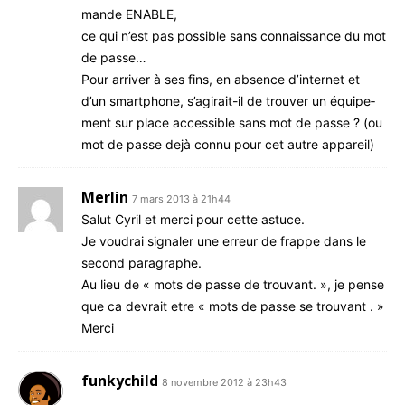
mande ENABLE,
ce qui n’est pas pos­sible sans connais­sance du mot
de passe…
Pour arri­ver à ses fins, en absence d’in­ter­net et
d’un smart­phone, s’a­gi­rait-il de trou­ver un équi­pe­
ment sur place acces­sible sans mot de passe ? (ou
mot de passe dejà connu pour cet autre appareil)
Merlin
7 mars 2013 à 21h44
Salut Cyril et mer­ci pour cette astuce.
Je vou­drai signa­ler une erreur de frappe dans le
second paragraphe.
Au lieu de « mots de passe de trou­vant. », je pense
que ca devrait etre « mots de passe se trouvant . »
Merci
funkychild
8 novembre 2012 à 23h43