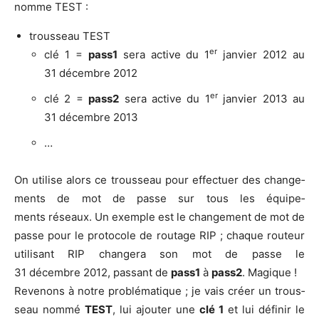
nomme TEST :
trous­seau TEST
er
clé 1 =
pass1
sera active du 1
jan­vier 2012 au
31 décembre 2012
er
clé 2 =
pass2
sera active du 1
jan­vier 2013 au
31 décembre 2013
…
On uti­lise alors ce trous­seau pour effec­tuer des chan­ge­
ments de mot de passe sur tous les équi­pe­
ments réseaux. Un exemple est le chan­ge­ment de mot de
passe pour le pro­to­cole de rou­tage RIP ; chaque rou­teur
uti­li­sant RIP chan­ge­ra son mot de passe le
31 décembre 2012, pas­sant de
pass1
à
pass2
. Magique !
Reve­nons à notre pro­blé­ma­tique ; je vais créer un trous­
seau nom­mé
TEST
, lui ajou­ter une
clé 1
et lui défi­nir le