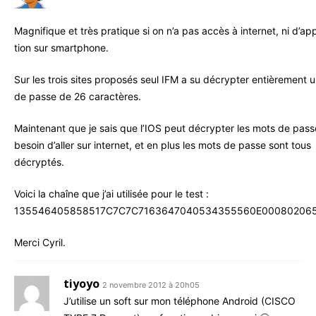
Magni­fique et très pra­tique si on n’a pas accès à inter­net, ni d’ap­p
tion sur smartphone.
Sur les trois sites pro­po­sés seul IFM a su décryp­ter entiè­re­ment 
de passe de 26 caractères.
Main­te­nant que je sais que l’IOS peut décryp­ter les mots de pass
besoin d’al­ler sur inter­net, et en plus les mots de passe sont tous
décryptés.
Voi­ci la chaîne que j’ai uti­li­sée pour le test :
135546405858517C7C7C7163647040534355560E00080206
Mer­ci Cyril.
tiyoyo
2 novembre 2012 à 20h05
J’u­ti­lise un soft sur mon télé­phone Android (CISCO