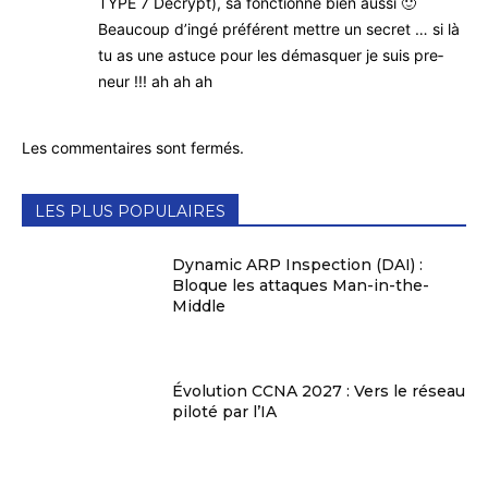
TYPE 7 Decrypt), sa fonc­tionne bien aussi 🙂
Beau­coup d’in­gé pré­fé­rent mettre un secret … si là
tu as une astuce pour les démas­quer je suis pre­
neur !!! ah ah ah
Les commentaires sont fermés.
LES PLUS POPULAIRES
Dynamic ARP Inspection (DAI) :
Bloque les attaques Man-in-the-
Middle
Évolution CCNA 2027 : Vers le réseau
piloté par l’IA